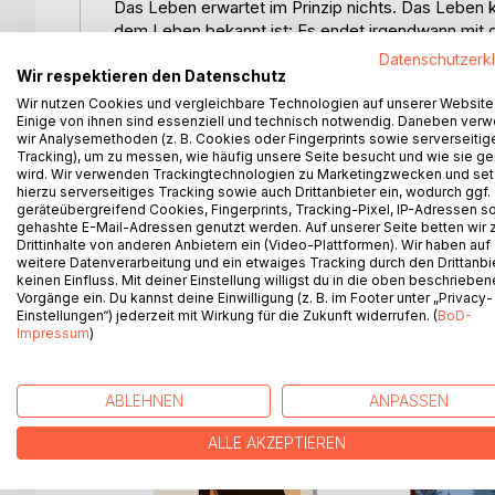
Das Leben erwartet im Prinzip nichts. Das Leben k
dem Leben bekannt ist: Es endet irgendwann mit de
sie noch mindestens eine Aufgabe zu erfüllen.
Datenschutzerk
"Scheiße, warum machen wir es uns oft so schwer?
Wir respektieren den Datenschutz
"Weil ein leichtes Leben langweilig ist."
Wir nutzen Cookies und vergleichbare Technologien auf unserer Website
Einige von ihnen sind essenziell und technisch notwendig. Daneben ver
wir Analysemethoden (z. B. Cookies oder Fingerprints sowie serverseitig
*
Tracking), um zu messen, wie häufig unsere Seite besucht und wie sie ge
wird. Wir verwenden Trackingtechnologien zu Marketingzwecken und se
Seit mittlerweile fast vier Jahren ist Saya in Deut
hierzu serverseitiges Tracking sowie auch Drittanbieter ein, wodurch ggf.
geräteübergreifend Cookies, Fingerprints, Tracking-Pixel, IP-Adressen s
hat, versucht sie ihren eigenen Weg zu finden. Abe
gehashte E-Mail-Adressen genutzt werden. Auf unserer Seite betten wir
"Unwägbarkeiten" ist der zweite Band von "Saya
Drittinhalte von anderen Anbietern ein (Video-Plattformen). Wir haben auf
weitere Datenverarbeitung und ein etwaiges Tracking durch den Drittanbi
keinen Einfluss. Mit deiner Einstellung willigst du in die oben beschriebe
Vorgänge ein. Du kannst deine Einwilligung (z. B. im Footer unter „Privacy-
Einstellungen“) jederzeit mit Wirkung für die Zukunft widerrufen. (
BoD-
WEITERE TITEL BEI
Bo
Impressum
)
ABLEHNEN
ANPASSEN
ALLE AKZEPTIEREN