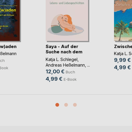
(w)aden
Saya - Auf der
Zwische
Suche nach dem
eßelmann
Katja L. 
Leben
Katja L. Schlegel
,
9,99 €
ch
Andreas Heßelmann
, ...
4,99 €
Book
12,00 €
Buch
4,99 €
E-Book