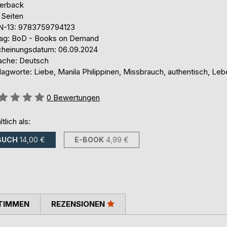
erback
 Seiten
N-13: 9783759794123
lag: BoD - Books on Demand
cheinungsdatum: 06.09.2024
ache: Deutsch
lagworte: Liebe, Manila Philippinen, Missbrauch, authentisch, L
ertung::
0
Bewertungen
ltlich als:
BUCH
14,00 €
E-BOOK
4,99 €
TIMMEN
REZENSIONEN