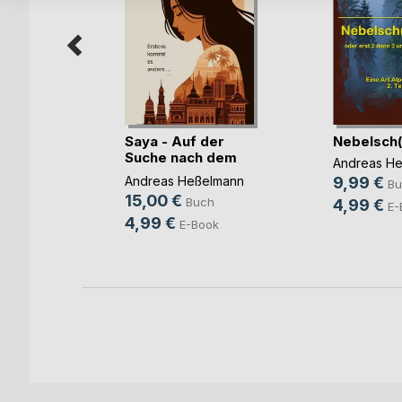
f
Saya - Auf der
Nebelsch
Suche nach dem
Andreas H
Leben
elmann
Andreas Heßelmann
9,99 €
Bu
15,00 €
h
Buch
4,99 €
E-
4,99 €
ok
E-Book