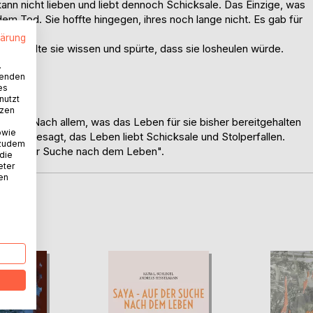
ann nicht lieben und liebt dennoch Schicksale. Das Einzige, was
m Tod. Sie hoffte hingegen, ihres noch lange nicht. Es gab für
lärung
", wollte sie wissen und spürte, dass sie losheulen würde.
.
wenden
es
nutzt
tzen
schland. Nach allem, was das Leben für sie bisher bereitgehalten
owie
r, wie gesagt, das Leben liebt Schicksale und Stolperfallen.
 zudem
 - Auf der Suche nach dem Leben".
 die
eter
nen
D