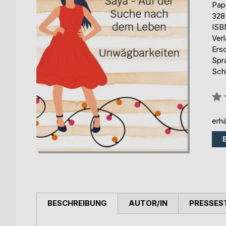
Pap
328
ISB
Ver
Ers
Spr
Sch
Bew
0%
erhä
BESCHREIBUNG
AUTOR/IN
PRESSES