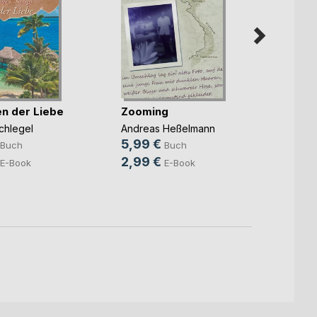
n der Liebe
Zooming
Keine
Schlegel
Andreas Heßelmann
Andre
5,99 €
11,00
Buch
Buch
2,99 €
4,99
E-Book
E-Book