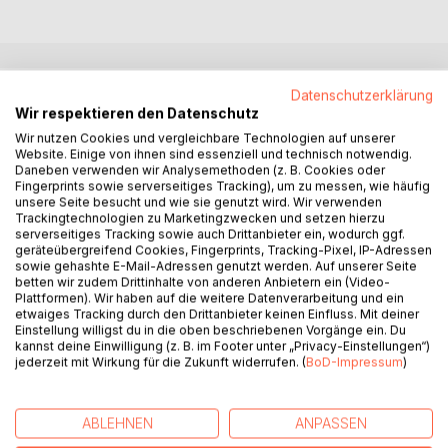
BESCHREIBUNG
Datenschutzerklärung
Wir respektieren den Datenschutz
Wir nutzen Cookies und vergleichbare Technologien auf unserer
Dieser zweite Band der 'Sauerländischen Mundart-
Website. Einige von ihnen sind essenziell und technisch notwendig.
Daneben verwenden wir Analysemethoden (z. B. Cookies oder
Anthologie' erschließt plattdeutsche Prosa von 1807 bis
Fingerprints sowie serverseitiges Tracking), um zu messen, wie häufig
1889. Die 'Klassiker' des Sauerlandes – Friedrich Woeste,
unsere Seite besucht und wie sie genutzt wird. Wir verwenden
Friedrich Wilhelm Grimme und Joseph Pape – sind mit
Trackingtechnologien zu Marketingzwecken und setzen hierzu
umfangreichen Abteilungen vertreten. In Tuchfühlung mit
serverseitiges Tracking sowie auch Drittanbieter ein, wodurch ggf.
geräteübergreifend Cookies, Fingerprints, Tracking-Pixel, IP-Adressen
dem Leuteleben tritt im 19. Jahrhundert erstmals eine
sowie gehashte E-Mail-Adressen genutzt werden. Auf unserer Seite
populäre Bücherkultur in der Region zutage, die einem
betten wir zudem Drittinhalte von anderen Anbietern ein (Video-
plattdeutschen Feuerwerk gleichkommt. Humoristen und
Plattformen). Wir haben auf die weitere Datenverarbeitung und ein
etwaiges Tracking durch den Drittanbieter keinen Einfluss. Mit deiner
Anwälte einer ernsten Mundartliteratur stehen sich
Einstellung willigst du in die oben beschriebenen Vorgänge ein. Du
gegenüber. Beide Fraktionen sorgen für Lesegenüsse.
kannst deine Einwilligung (z. B. im Footer unter „Privacy-Einstellungen“)
Die Auswahl für die hier fortgesetzte Reihe erfolgt auf der
jederzeit mit Wirkung für die Zukunft widerrufen. (
BoD-Impressum
)
Basis einer 1987 begonnenen Sammel- und
Forschungsarbeit. Das Projekt entwickelt sich zu einer
repräsentativen Bibliothek nicht nur für Fachleute und
ABLEHNEN
ANPASSEN
Liebhaber des Plattdeutschen. Auch 'Anfänger' sind