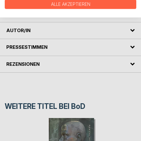
ALLE AKZEPTIEREN
eingeladen zu einer Lesereise durch die Sprach- und
Kulturgeschichte Südwestfalens.
AUTOR/IN
PRESSESTIMMEN
REZENSIONEN
WEITERE TITEL BEI
BoD