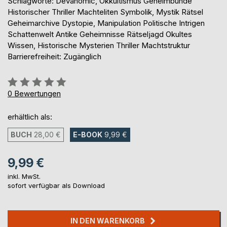
Schlagworte: Devanomic, Okkultismus Geheimbünde
Historischer Thriller Machteliten Symbolik, Mystik Rätsel
Geheimarchive Dystopie, Manipulation Politische Intrigen
Schattenwelt Antike Geheimnisse Rätseljagd Okultes
Wissen, Historische Mysterien Thriller Machtstruktur
Barrierefreiheit: Zugänglich
Bewertung::
0%
0
Bewertungen
erhältlich als:
BUCH
28,00 €
E-BOOK
9,99 €
9,99 €
inkl. MwSt.
sofort verfügbar als Download
IN DEN WARENKORB