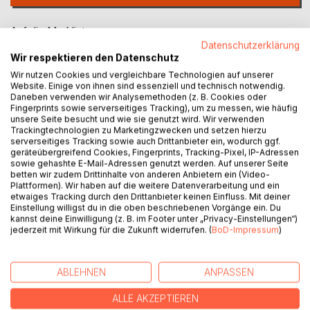
Auf die Merkliste
Datenschutzerklärung
Titel bewerten
Wir respektieren den Datenschutz
Wir nutzen Cookies und vergleichbare Technologien auf unserer
Website. Einige von ihnen sind essenziell und technisch notwendig.
Daneben verwenden wir Analysemethoden (z. B. Cookies oder
Fingerprints sowie serverseitiges Tracking), um zu messen, wie häufig
unsere Seite besucht und wie sie genutzt wird. Wir verwenden
Trackingtechnologien zu Marketingzwecken und setzen hierzu
serverseitiges Tracking sowie auch Drittanbieter ein, wodurch ggf.
BESCHREIBUNG
geräteübergreifend Cookies, Fingerprints, Tracking-Pixel, IP-Adressen
sowie gehashte E-Mail-Adressen genutzt werden. Auf unserer Seite
betten wir zudem Drittinhalte von anderen Anbietern ein (Video-
Plattformen). Wir haben auf die weitere Datenverarbeitung und ein
Satans Dreifaltigkeiten II -Ein alter Turm ein
etwaiges Tracking durch den Drittanbieter keinen Einfluss. Mit deiner
geheimnisvolles Buch, die bis in die biblischen Urzeiten
Einstellung willigst du in die oben beschriebenen Vorgänge ein. Du
kannst deine Einwilligung (z. B. im Footer unter „Privacy-Einstellungen“)
zurückreichen
jederzeit mit Wirkung für die Zukunft widerrufen. (
BoD-Impressum
)
In Satans Dreifaltigkeiten II stellen sich die Protagonisten
Luya und Alaric einer unsichtbaren Macht die seit
Jahrhunderten im Schatten agiert. Was als Spurensuche
ABLEHNEN
ANPASSEN
beginnt führt sie von den Ruinen Heidelbergs über geheime
Logenräume bis in die verborgenen Archive unter dem
ALLE AKZEPTIEREN
Berliner Reichstag. Dort enthüllt sich eine erschütternde