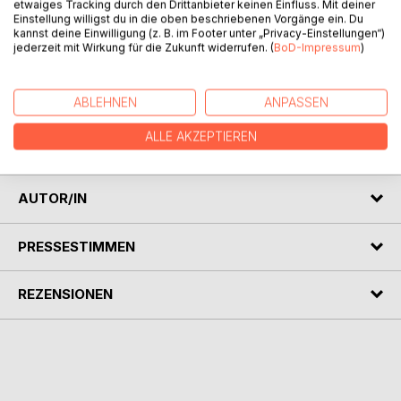
etwaiges Tracking durch den Drittanbieter keinen Einfluss. Mit deiner
kann.
Einstellung willigst du in die oben beschriebenen Vorgänge ein. Du
kannst deine Einwilligung (z. B. im Footer unter „Privacy-Einstellungen“)
jederzeit mit Wirkung für die Zukunft widerrufen. (
BoD-Impressum
)
Anders-Sein verstehen und akzeptieren, denn nicht jeder
kann der Beste sein. Gerade in unserer heutigen
Leistungsgesellschaft vergleichen sich Kinder sehr häufig
ABLEHNEN
ANPASSEN
mit anderen. Dieses Buch soll einen Beitrag dazu leisten,
ein gesundes Maß des Vergleichens zu finden, um daran
ALLE AKZEPTIEREN
zu wachsen.
AUTOR/IN
PRESSESTIMMEN
REZENSIONEN