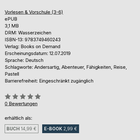
Vorlesen & Vorschule (3-6)
ePUB
3,1 MB
DRM: Wasserzeichen
ISBN-13: 9783749460243
Verlag: Books on Demand
Erscheinungsdatum: 12.07.2019
Sprache: Deutsch
Schlagworte: Andersartig, Abenteuer, Fähigkeiten, Reise,
Pastell
Barrierefreiheit: Eingeschränkt zugänglich
Bewertung::
0%
0
Bewertungen
erhältlich als:
BUCH
14,99 €
E-BOOK
2,99 €