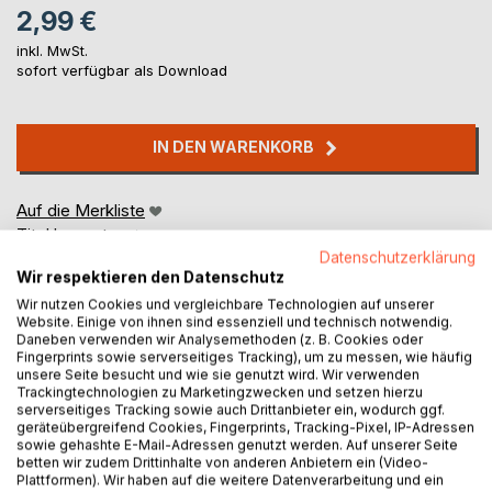
2,99 €
inkl. MwSt.
sofort verfügbar als Download
IN DEN WARENKORB
Auf die Merkliste
Titel bewerten
Datenschutzerklärung
Wir respektieren den Datenschutz
Wir nutzen Cookies und vergleichbare Technologien auf unserer
Website. Einige von ihnen sind essenziell und technisch notwendig.
Daneben verwenden wir Analysemethoden (z. B. Cookies oder
Fingerprints sowie serverseitiges Tracking), um zu messen, wie häufig
unsere Seite besucht und wie sie genutzt wird. Wir verwenden
Trackingtechnologien zu Marketingzwecken und setzen hierzu
BESCHREIBUNG
serverseitiges Tracking sowie auch Drittanbieter ein, wodurch ggf.
geräteübergreifend Cookies, Fingerprints, Tracking-Pixel, IP-Adressen
sowie gehashte E-Mail-Adressen genutzt werden. Auf unserer Seite
betten wir zudem Drittinhalte von anderen Anbietern ein (Video-
Sargundel, vom Volke der Wawütze, zweifelt an sich
Plattformen). Wir haben auf die weitere Datenverarbeitung und ein
selbst, bis er erkennt, dass auch er etwas Besonderes