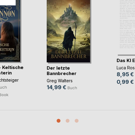
Das KI 
 Keltische
Der letzte
Luca Ros
terin
Bannbrecher
8,95 €
chtsteiger
Greg Walters
0,99 €
14,99 €
uch
Buch
Book