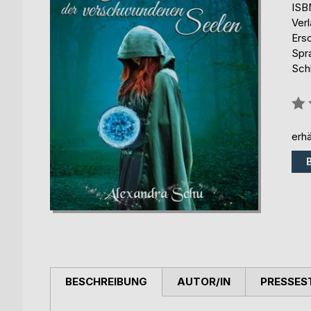
ISB
Ver
Ers
Spr
Sch
Bew
0%
erhä
BESCHREIBUNG
AUTOR/IN
PRESSES