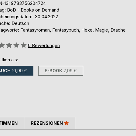
N-13: 9783756204724
lag: BoD - Books on Demand
cheinungsdatum: 30.04.2022
ache: Deutsch
lagworte: Fantasyroman, Fantasybuch, Hexe, Magie, Drache
ertung::
0
Bewertungen
ltlich als:
BUCH
10,99 €
E-BOOK
2,99 €
TIMMEN
REZENSIONEN