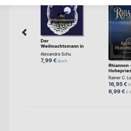
Der
Weihnachtsmann in
Gefahr
Alexandra Schu
en der
7,99 €
Buch
e
Rhiannon -
Hohepries
cher
Rainer C. Li
h
16,95 €
B
6,99 €
E-