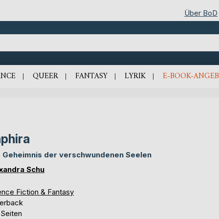
Über BoD
NCE
QUEER
FANTASY
LYRIK
E-BOOK-ANGEB
phira
 Geheimnis der verschwundenen Seelen
xandra Schu
ence Fiction & Fantasy
erback
 Seiten