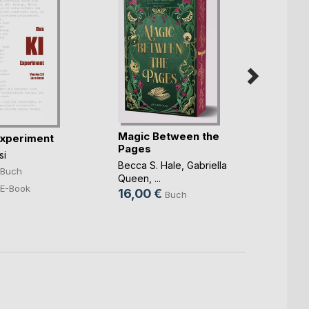
Magic Between the
Experiment
Pages
Trans
si
Becca S. Hale
,
Gabriella
Phillip
Buch
Queen
, ...
13,9
E-Book
16,00 €
Buch