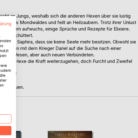
icht an Jungs, weshalb sich die anderen Hexen über sie lustig
ner des Mondwaldes und feilt an Heilzaubern. Trotz ihrer Unlust
lärung
ihrer Eltern aufwuchs, einige Sprüche und Rezepte für Elixiere.
gnis erschüttert.
.
wenden
 entdeckt Saphira, dass sie keine Seele mehr besitzen. Obwohl sie
es
usammen mit dem Krieger Dariel auf die Suche nach einer
nutzt
tsamen Wesen, aber auch neuen Verbündeten.
tzen
 jungen Hexe die Kraft weiterzugehen, doch Furcht und Zweifel
owie
 zudem
 finden?
 die
eter
nen
tvertrauen.
D