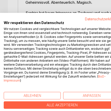
Geheimnisvoll. Abenteuerlich. Magisch.
Saphira hat kaum Interesse an Zauberei und auch n
machen. Viel lieber kümmert sie sich um die Bewoh
Datenschutzerk
Wir respektieren den Datenschutz
lernt sie von ihrer Oma, bei der sie nach dem Tod 
Ihr Alltag wird jedoch durch ein schreckliches Erei
Wir nutzen Cookies und vergleichbare Technologien auf unserer Website
Einige von ihnen sind essenziell und technisch notwendig. Daneben ver
Als einige Tiere auf unerklärliche Weise sterben,
wir Analysemethoden (z. B. Cookies oder Fingerprints sowie serverseitig
Angst vor dem Unbekannten hat, macht sie sich z
Tracking), um zu messen, wie häufig unsere Seite besucht und wie sie ge
Erklärung. Während ihrer Reise begegnen sie sel
wird. Wir verwenden Trackingtechnologien zu Marketingzwecken und se
hierzu serverseitiges Tracking sowie auch Drittanbieter ein, wodurch ggf.
Der Gedanke an ihre Freunde im Wald verleiht der
geräteübergreifend Cookies, Fingerprints, Tracking-Pixel, IP-Adressen s
sind ihre ständigen Begleiter.
gehashte E-Mail-Adressen genutzt werden. Auf unserer Seite betten wir
Wird sie die Ursache der verschwundenen Seelen
Drittinhalte von anderen Anbietern ein (Video-Plattformen). Wir haben auf
weitere Datenverarbeitung und ein etwaiges Tracking durch den Drittanbi
keinen Einfluss. Mit deiner Einstellung willigst du in die oben beschriebe
Eine Geschichte über Mut, Freundschaft und Selbs
Vorgänge ein. Du kannst deine Einwilligung (z. B. im Footer unter „Privacy-
Einstellungen“) jederzeit mit Wirkung für die Zukunft widerrufen. (
BoD-
Impressum
)
WEITERE TITEL BEI
Bo
ABLEHNEN
ANPASSEN
ALLE AKZEPTIEREN