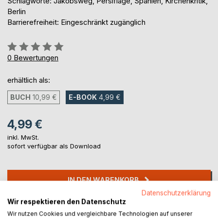
Schlagworte: Jakobsweg, Persiflage, Spanien, Kirchenkritik,
Berlin
Barrierefreiheit: Eingeschränkt zugänglich
Bewertung::
0%
0
Bewertungen
erhältlich als:
BUCH
10,99 €
E-BOOK
4,99 €
4,99 €
inkl. MwSt.
sofort verfügbar als Download
IN DEN WARENKORB
Datenschutzerklärung
Wir respektieren den Datenschutz
Auf die Merkliste
Wir nutzen Cookies und vergleichbare Technologien auf unserer