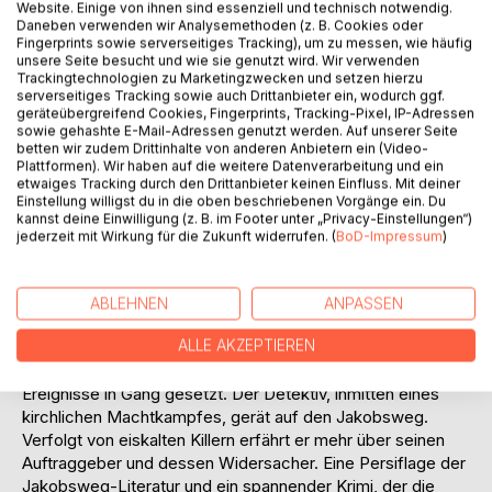
Titel bewerten
Website. Einige von ihnen sind essenziell und technisch notwendig.
Daneben verwenden wir Analysemethoden (z. B. Cookies oder
Fingerprints sowie serverseitiges Tracking), um zu messen, wie häufig
unsere Seite besucht und wie sie genutzt wird. Wir verwenden
Trackingtechnologien zu Marketingzwecken und setzen hierzu
serverseitiges Tracking sowie auch Drittanbieter ein, wodurch ggf.
geräteübergreifend Cookies, Fingerprints, Tracking-Pixel, IP-Adressen
sowie gehashte E-Mail-Adressen genutzt werden. Auf unserer Seite
betten wir zudem Drittinhalte von anderen Anbietern ein (Video-
Plattformen). Wir haben auf die weitere Datenverarbeitung und ein
BESCHREIBUNG
etwaiges Tracking durch den Drittanbieter keinen Einfluss. Mit deiner
Einstellung willigst du in die oben beschriebenen Vorgänge ein. Du
kannst deine Einwilligung (z. B. im Footer unter „Privacy-Einstellungen“)
Zwei brutale Morde im Kloster St. Paulus schrecken die
jederzeit mit Wirkung für die Zukunft widerrufen. (
BoD-Impressum
)
Dominikaner auf. Die Polizei tappt im Dunkeln. Benedikt,
der besorgte Erzbischof, beauftragt einen verlotterten
Neuköllner Detektiv, der weder bei den Exerzitien noch bei
ABLEHNEN
ANPASSEN
der obligatorischen Beschattung richtig gut aussieht. Als
ALLE AKZEPTIEREN
Borowiak bei einem Einbruch in das Büro für Pilgerreisen
ALDI-Tüten findet, wird eine Kette folgenschwerer
Ereignisse in Gang gesetzt. Der Detektiv, inmitten eines
kirchlichen Machtkampfes, gerät auf den Jakobsweg.
Verfolgt von eiskalten Killern erfährt er mehr über seinen
Auftraggeber und dessen Widersacher. Eine Persiflage der
Jakobsweg-Literatur und ein spannender Krimi, der die