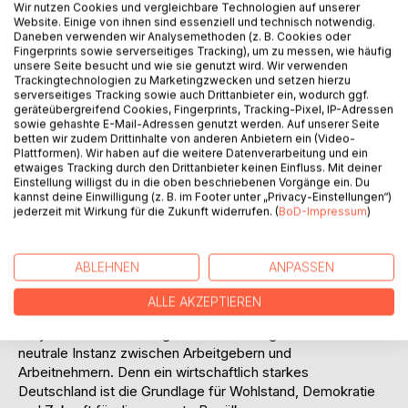
Wir nutzen Cookies und vergleichbare Technologien auf unserer
Website. Einige von ihnen sind essenziell und technisch notwendig.
Doch Harald Müller und Astrid Orthmann belassen es nicht
Daneben verwenden wir Analysemethoden (z. B. Cookies oder
bei der Kritik. Vielmehr zeigen sie Wege auf, wie sich
Fingerprints sowie serverseitiges Tracking), um zu messen, wie häufig
Deutschland dem Niedergang entgegenstemmen und neue
unsere Seite besucht und wie sie genutzt wird. Wir verwenden
Trackingtechnologien zu Marketingzwecken und setzen hierzu
Kraft schöpfen kann. Auf 240 Seiten breiten sie einen
serverseitiges Tracking sowie auch Drittanbieter ein, wodurch ggf.
wirtschaftspolitischen Plan für den dringend notwendigen
geräteübergreifend Cookies, Fingerprints, Tracking-Pixel, IP-Adressen
Strukturwandel auf. Dabei spielt nicht nur die Politik eine
sowie gehashte E-Mail-Adressen genutzt werden. Auf unserer Seite
betten wir zudem Drittinhalte von anderen Anbietern ein (Video-
maßgebliche Rolle, sondern es wird auch Punkt für Punkt
Plattformen). Wir haben auf die weitere Datenverarbeitung und ein
aufgezeigt, welche Maßnahmen auf Seite der
etwaiges Tracking durch den Drittanbieter keinen Einfluss. Mit deiner
Unternehmen geboten sind, um eine Trendwende
Einstellung willigst du in die oben beschriebenen Vorgänge ein. Du
kannst deine Einwilligung (z. B. im Footer unter „Privacy-Einstellungen“)
einzuleiten.
jederzeit mit Wirkung für die Zukunft widerrufen. (
BoD-Impressum
)
Die beiden Autoren schreiben aus der Praxis. Harald Müller
und Astrid Orthmann sind die Köpfe der Bonner
ABLEHNEN
ANPASSEN
Wirtschafts-Akademie (BWA), die seit über 25 Jahren
Unternehmen beinahe jeder Firmengröße und
ALLE AKZEPTIEREN
Gewerkschaften über fast alle Branchen hinweg bei
Projekten berät und begleitet. Dabei fungieren sie stets als
neutrale Instanz zwischen Arbeitgebern und
Arbeitnehmern. Denn ein wirtschaftlich starkes
Deutschland ist die Grundlage für Wohlstand, Demokratie