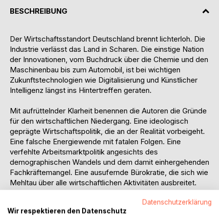
BESCHREIBUNG
Der Wirtschaftsstandort Deutschland brennt lichterloh. Die
Industrie verlässt das Land in Scharen. Die einstige Nation
der Innovationen, vom Buchdruck über die Chemie und den
Maschinenbau bis zum Automobil, ist bei wichtigen
Zukunftstechnologien wie Digitalisierung und Künstlicher
Intelligenz längst ins Hintertreffen geraten.
Mit aufrüttelnder Klarheit benennen die Autoren die Gründe
für den wirtschaftlichen Niedergang. Eine ideologisch
geprägte Wirtschaftspolitik, die an der Realität vorbeigeht.
Eine falsche Energiewende mit fatalen Folgen. Eine
verfehlte Arbeitsmarktpolitik angesichts des
demographischen Wandels und dem damit einhergehenden
Fachkräftemangel. Eine ausufernde Bürokratie, die sich wie
Mehltau über alle wirtschaftlichen Aktivitäten ausbreitet.
Längst hat Deutschland einen wesentlichen Teil seiner
Datenschutzerklärung
wirtschaftspolitischen Gestaltungsfreiheit an die EU
Wir respektieren den Datenschutz
abgegeben - und die verfolgt eine toxische Agenda.