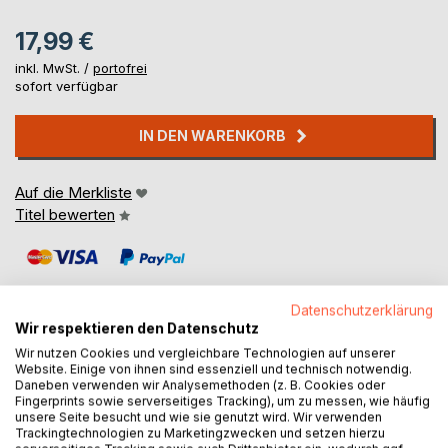
17,99 €
inkl. MwSt. /
portofrei
sofort verfügbar
IN DEN WARENKORB
Auf die Merkliste
Titel bewerten
Datenschutzerklärung
Wir respektieren den Datenschutz
Wir nutzen Cookies und vergleichbare Technologien auf unserer
BESCHREIBUNG
Website. Einige von ihnen sind essenziell und technisch notwendig.
Daneben verwenden wir Analysemethoden (z. B. Cookies oder
Fingerprints sowie serverseitiges Tracking), um zu messen, wie häufig
unsere Seite besucht und wie sie genutzt wird. Wir verwenden
Was sollen denn Grenzen, schamvoll hergestellt zwischen
Trackingtechnologien zu Marketingzwecken und setzen hierzu
den Künsten; Bilder reden.