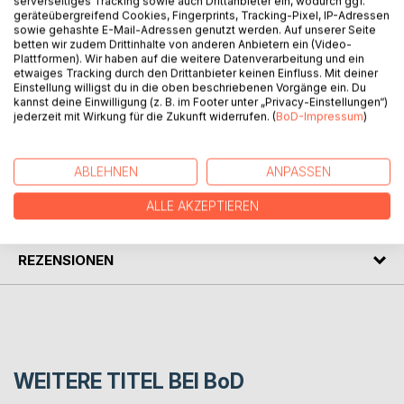
serverseitiges Tracking sowie auch Drittanbieter ein, wodurch ggf.
geräteübergreifend Cookies, Fingerprints, Tracking-Pixel, IP-Adressen
Wir reden in Bildern. Sonst sähen wir auch, randwärts, die
sowie gehashte E-Mail-Adressen genutzt werden. Auf unserer Seite
Schatten nicht, das deutliche Licht nicht, und nicht die
betten wir zudem Drittinhalte von anderen Anbietern ein (Video-
Fehlversuche.
Plattformen). Wir haben auf die weitere Datenverarbeitung und ein
Worte und Klänge. Musik. Der ewige Film, den wir
etwaiges Tracking durch den Drittanbieter keinen Einfluss. Mit deiner
Einstellung willigst du in die oben beschriebenen Vorgänge ein. Du
bewegen, dem wir begegnen.
kannst deine Einwilligung (z. B. im Footer unter „Privacy-Einstellungen“)
Du und ich, wir sind achtbar; wir sind.
jederzeit mit Wirkung für die Zukunft widerrufen. (
BoD-Impressum
)
AUTOR/IN
ABLEHNEN
ANPASSEN
ALLE AKZEPTIEREN
PRESSESTIMMEN
REZENSIONEN
WEITERE TITEL BEI
BoD