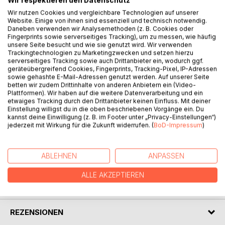
Wir respektieren den Datenschutz
BESCHREIBUNG
Wir nutzen Cookies und vergleichbare Technologien auf unserer
Website. Einige von ihnen sind essenziell und technisch notwendig.
Daneben verwenden wir Analysemethoden (z. B. Cookies oder
Prostitution findet nicht nur in Bordellen und auf dem
Fingerprints sowie serverseitiges Tracking), um zu messen, wie häufig
Straßenstrich statt. Heute wird ein großer Teil im Internet
unsere Seite besucht und wie sie genutzt wird. Wir verwenden
Trackingtechnologien zu Marketingzwecken und setzen hierzu
„abgewickelt." Viele junge Mädchen wollen sich auf die
serverseitiges Tracking sowie auch Drittanbieter ein, wodurch ggf.
Schnelle etwas dazuverdienen und bieten ihre Dienste im
geräteübergreifend Cookies, Fingerprints, Tracking-Pixel, IP-Adressen
Netz an oder melden sich auf Anzeigen, die von Männern
sowie gehashte E-Mail-Adressen genutzt werden. Auf unserer Seite
betten wir zudem Drittinhalte von anderen Anbietern ein (Video-
geschaltet wurden.
Plattformen). Wir haben auf die weitere Datenverarbeitung und ein
In diesem Buch wird die Geschichte von Sandra B. erzählt.
etwaiges Tracking durch den Drittanbieter keinen Einfluss. Mit deiner
Auch sie wollte sich nur mal etwas dazuverdienen.
Einstellung willigst du in die oben beschriebenen Vorgänge ein. Du
kannst deine Einwilligung (z. B. im Footer unter „Privacy-Einstellungen“)
jederzeit mit Wirkung für die Zukunft widerrufen. (
BoD-Impressum
)
Erfahrungen zwischen den Jahren.
ABLEHNEN
ANPASSEN
AUTOR/IN
ALLE AKZEPTIEREN
PRESSESTIMMEN
REZENSIONEN