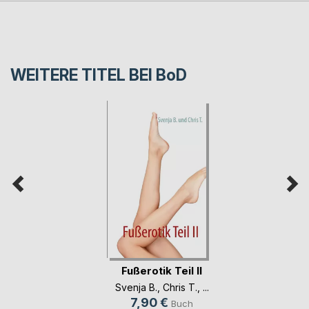
WEITERE TITEL BEI
BoD
Fußerotik Teil II
Svenja B.
,
Chris T.
, ...
7,90 €
Buch