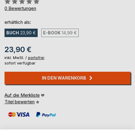
Bewertung::
0%
0
Bewertungen
erhältlich als:
BUCH
23,90 €
E-BOOK
14,99 €
23,90 €
inkl. MwSt. /
portofrei
sofort verfügbar
IN DEN WARENKORB
Auf die Merkliste
Titel bewerten