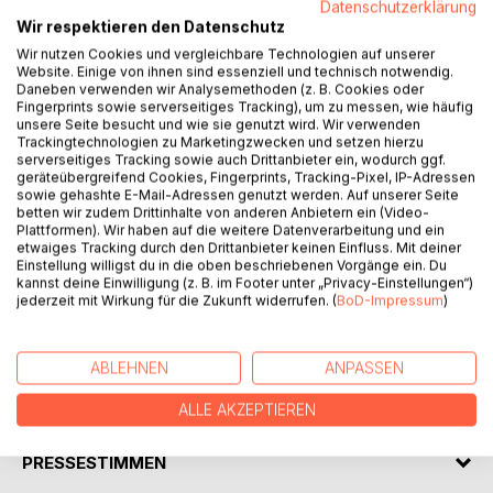
Datenschutzerklärung
Wir respektieren den Datenschutz
BESCHREIBUNG
Wir nutzen Cookies und vergleichbare Technologien auf unserer
Website. Einige von ihnen sind essenziell und technisch notwendig.
Daneben verwenden wir Analysemethoden (z. B. Cookies oder
Fingerprints sowie serverseitiges Tracking), um zu messen, wie häufig
Auf seiner "Nordseeumrundung zu Fuß" hat Reinhard
unsere Seite besucht und wie sie genutzt wird. Wir verwenden
Wagner bisher zwei lange Etappen hinter sich gebracht:
Trackingtechnologien zu Marketingzwecken und setzen hierzu
2016 von der Nordspitze der Shetland Inseln, über die
serverseitiges Tracking sowie auch Drittanbieter ein, wodurch ggf.
geräteübergreifend Cookies, Fingerprints, Tracking-Pixel, IP-Adressen
Orkneys und entlang der schottischen Küste und 2018
sowie gehashte E-Mail-Adressen genutzt werden. Auf unserer Seite
entlang der englischen und niederländischen Küste. Im
betten wir zudem Drittinhalte von anderen Anbietern ein (Video-
Frühjahr 2019 setzte er seinen Weg entlang der deutschen
Plattformen). Wir haben auf die weitere Datenverarbeitung und ein
und dänischen Nordseeküste fort.
etwaiges Tracking durch den Drittanbieter keinen Einfluss. Mit deiner
Einstellung willigst du in die oben beschriebenen Vorgänge ein. Du
Von dieser dritten, mehr als 1400 km langen Etappe, von
kannst deine Einwilligung (z. B. im Footer unter „Privacy-Einstellungen“)
Deichen, Stränden und Dünen, Schafen, kleinen
jederzeit mit Wirkung für die Zukunft widerrufen. (
BoD-Impressum
)
Fischereihäfen und netten Begegnungen erzählt er u.a. in
diesem Buch.
ABLEHNEN
ANPASSEN
AUTOR/IN
ALLE AKZEPTIEREN
PRESSESTIMMEN