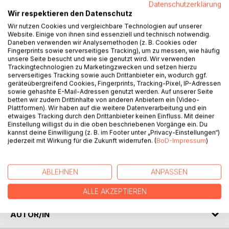
("Ansichten einer Drachenmaus"), über das Leid, das durch
Datenschutzerklärung
den Anti-Schwulen-Paragraphen 175 über verliebte Männer
Wir respektieren den Datenschutz
hereingebrochen ist und ganze Leben unweigerlich
Wir nutzen Cookies und vergleichbare Technologien auf unserer
zerstörte ("Träume aus Salz, Fieber und Glas"), bis hin zur
Website. Einige von ihnen sind essenziell und technisch notwendig.
Daneben verwenden wir Analysemethoden (z. B. Cookies oder
Konfrontation eines Sohnes mit seinem schwulen-
Fingerprints sowie serverseitiges Tracking), um zu messen, wie häufig
verachtenden Vater, der für seinen Hass eine
unsere Seite besucht und wie sie genutzt wird. Wir verwenden
Rechtfertigung sucht ("Samt sei meine Seele") -
Trackingtechnologien zu Marketingzwecken und setzen hierzu
serverseitiges Tracking sowie auch Drittanbieter ein, wodurch ggf.
jede Geschichte ist ein Einblick in einen anderen Teil der
geräteübergreifend Cookies, Fingerprints, Tracking-Pixel, IP-Adressen
vielfältigen schwulen Erfahrung. Auch Verlustängste
sowie gehashte E-Mail-Adressen genutzt werden. Auf unserer Seite
werden angesprochen, wenn ein Autor versucht, sich sein
betten wir zudem Drittinhalte von anderen Anbietern ein (Video-
Plattformen). Wir haben auf die weitere Datenverarbeitung und ein
Leben schön zu schreiben ("Der König in der
etwaiges Tracking durch den Drittanbieter keinen Einfluss. Mit deiner
Walnußschale"), oder wenn jemand nach Liebe sucht und
Einstellung willigst du in die oben beschriebenen Vorgänge ein. Du
doch nur das Gefühl erfährt, von allen ausgenutzt zu
kannst deine Einwilligung (z. B. im Footer unter „Privacy-Einstellungen“)
jederzeit mit Wirkung für die Zukunft widerrufen. (
BoD-Impressum
)
werden ("Freitag vor zwei Wochen"). Auch vor
Geschehnissen aus der schlimmsten Epoche der
Menschheit wird nicht zurückgeschreckt ("Feuerbluter"),
ABLEHNEN
ANPASSEN
denn am Ende gilt nur, dass jeder geliebt werden
möchte ("Tage wie streunende Hunde").
ALLE AKZEPTIEREN
AUTOR/IN