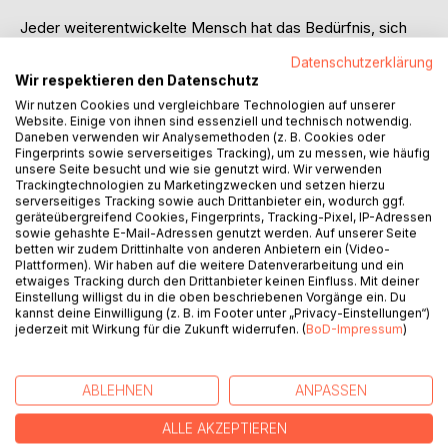
Jeder weiterentwickelte Mensch hat das Bedürfnis, sich
selbst zu entdecken und die tiefsten Geheimnisse, die ihn
Datenschutzerklärung
zu dem werden ließen, was er heute ist, zu ergründen.
Wir respektieren den Datenschutz
Die Zeit ist reif, dass der Mensch sein wahres Sein erkennt
Wir nutzen Cookies und vergleichbare Technologien auf unserer
und sich bewusst wird, dass er aus der Vollkommenheit
Website. Einige von ihnen sind essenziell und technisch notwendig.
erschaffen wurde und dass diese auf ihre Befreiung wartet.
Daneben verwenden wir Analysemethoden (z. B. Cookies oder
Denn die spannendste und effektivste Reise ist die zu sich
Fingerprints sowie serverseitiges Tracking), um zu messen, wie häufig
unsere Seite besucht und wie sie genutzt wird. Wir verwenden
selbst!
Trackingtechnologien zu Marketingzwecken und setzen hierzu
Nach jahrzehntelanger Forschung und Anwendung der
serverseitiges Tracking sowie auch Drittanbieter ein, wodurch ggf.
Energieumfeldlehre (EUM), entwickelt von Isolde Heller-
geräteübergreifend Cookies, Fingerprints, Tracking-Pixel, IP-Adressen
sowie gehashte E-Mail-Adressen genutzt werden. Auf unserer Seite
Bayer und Dr. Jürgen Bayer, bekommt jetzt jeder
betten wir zudem Drittinhalte von anderen Anbietern ein (Video-
Suchende die Möglichkeit, nicht nur in Seminaren, sondern
Plattformen). Wir haben auf die weitere Datenverarbeitung und ein
auch durch die Biographie "SAM - Hinter dem Horizont
etwaiges Tracking durch den Drittanbieter keinen Einfluss. Mit deiner
Einstellung willigst du in die oben beschriebenen Vorgänge ein. Du
geht es weiter" hohes Wissen zu erfahren und sich selbst
kannst deine Einwilligung (z. B. im Footer unter „Privacy-Einstellungen“)
zu entdecken.
jederzeit mit Wirkung für die Zukunft widerrufen. (
BoD-Impressum
)
AUTOR/IN
ABLEHNEN
ANPASSEN
ALLE AKZEPTIEREN
PRESSESTIMMEN