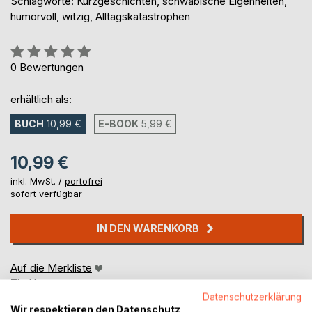
Schlagworte: Kurzgeschichten, schwäbische Eigenheiten,
humorvoll, witzig, Alltagskatastrophen
Bewertung::
0%
0
Bewertungen
erhältlich als:
BUCH
10,99 €
E-BOOK
5,99 €
10,99 €
inkl. MwSt. /
portofrei
sofort verfügbar
IN DEN WARENKORB
Auf die Merkliste
Titel bewerten
Datenschutzerklärung
Wir respektieren den Datenschutz