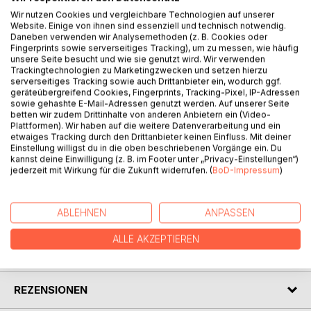
Wir nutzen Cookies und vergleichbare Technologien auf unserer
Website. Einige von ihnen sind essenziell und technisch notwendig.
Daneben verwenden wir Analysemethoden (z. B. Cookies oder
Fingerprints sowie serverseitiges Tracking), um zu messen, wie häufig
unsere Seite besucht und wie sie genutzt wird. Wir verwenden
Trackingtechnologien zu Marketingzwecken und setzen hierzu
BESCHREIBUNG
serverseitiges Tracking sowie auch Drittanbieter ein, wodurch ggf.
geräteübergreifend Cookies, Fingerprints, Tracking-Pixel, IP-Adressen
sowie gehashte E-Mail-Adressen genutzt werden. Auf unserer Seite
betten wir zudem Drittinhalte von anderen Anbietern ein (Video-
Humorvoll, frech und teils mit Tiefgang:
Plattformen). Wir haben auf die weitere Datenverarbeitung und ein
27 Geschichten aus dem Schwobeländle über skurrile,
etwaiges Tracking durch den Drittanbieter keinen Einfluss. Mit deiner
peinliche und eigensinnige Schofseggl, Grasdackel und
Einstellung willigst du in die oben beschriebenen Vorgänge ein. Du
kannst deine Einwilligung (z. B. im Footer unter „Privacy-Einstellungen“)
andere Menschen im täglichen Mit- und Gegeneinander,
jederzeit mit Wirkung für die Zukunft widerrufen. (
BoD-Impressum
)
vom vorletzten Jahrhundert bis heute.
ABLEHNEN
ANPASSEN
AUTOR/IN
ALLE AKZEPTIEREN
PRESSESTIMMEN
REZENSIONEN