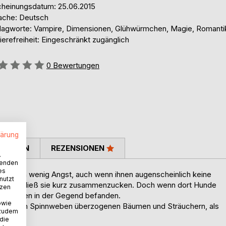
cheinungsdatum: 25.06.2015
ache: Deutsch
lagworte: Vampire, Dimensionen, Glühwürmchen, Magie, Romanti
ierefreiheit: Eingeschränkt zugänglich
ertung::
0
Bewertungen
lärung
TIMMEN
REZENSIONEN
.
wenden
es
hlich ein wenig Angst, auch wenn ihnen augenscheinlich keine
nutzt
ndegebell ließ sie kurz zusammenzucken. Doch wenn dort Hunde
tzen
 Menschen in der Gegend befanden.
owie
 den von Spinnweben überzogenen Bäumen und Sträuchern, als
 zudem
 die