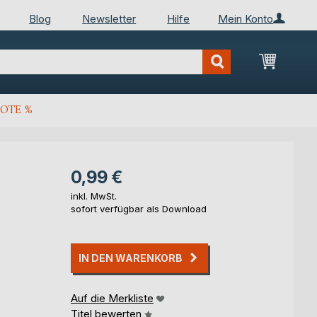
Blog
Newsletter
Hilfe
Mein Konto
Mein Wa
OTE %
0,99 €
inkl. MwSt.
sofort verfügbar als Download
IN DEN WARENKORB
Auf die Merkliste
Titel bewerten