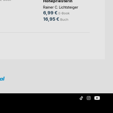
Hohepriesterin
0,99
Rainer C. Lichtsteiger
8,95
6,99 €
E-Book
16,95 €
Buch