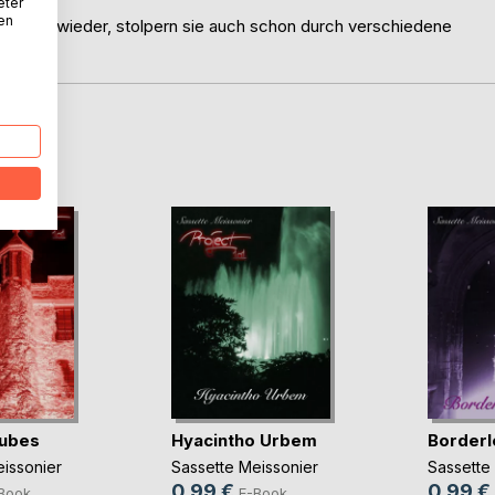
eter
nen
 endlich wieder, stolpern sie auch schon durch verschiedene
D
Nubes
Hyacintho Urbem
Border
issonier
Sassette Meissonier
Sassette
0,99 €
0,99 €
Book
E-Book