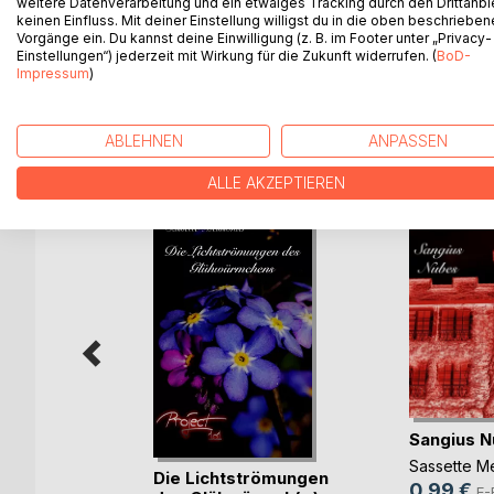
weitere Datenverarbeitung und ein etwaiges Tracking durch den Drittanbi
keinen Einfluss. Mit deiner Einstellung willigst du in die oben beschriebe
Kaum sehen sich Lilly und Sœlve nach langer Zeit
Vorgänge ein. Du kannst deine Einwilligung (z. B. im Footer unter „Privacy-
Dimensionen...
Einstellungen“) jederzeit mit Wirkung für die Zukunft widerrufen. (
BoD-
Impressum
)
ABLEHNEN
ANPASSEN
WEITERE TITEL BEI
Bo
ALLE AKZEPTIEREN
Sangius 
Sassette Me
Die Lichtströmungen
0,99 €
E-