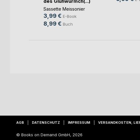
des Glühwürmch(...)
sen
Sassette Meissonier
ok
3,99 €
E-Book
h
8,99 €
Buch
AGB
DATENSCHUTZ
IMPRESSUM
VERSANDKOSTEN, LIE
© Books on Demand GmbH, 2026