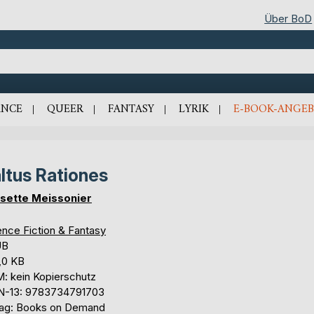
Über BoD
NCE
QUEER
FANTASY
LYRIK
E-BOOK-ANGEB
ltus Rationes
sette Meissonier
ence Fiction & Fantasy
UB
,0 KB
: kein Kopierschutz
N-13: 9783734791703
lag: Books on Demand