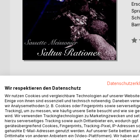
Ers
Spr
Sch
Barr
Bew
0%
Datenschutzerk
Wir respektieren den Datenschutz
BESCHREIBUNG
AUTOR/IN
PRESSES
Wir nutzen Cookies und vergleichbare Technologien auf unserer Website
Einige von ihnen sind essenziell und technisch notwendig. Daneben ver
wir Analysemethoden (z. B. Cookies oder Fingerprints sowie serverseitig
Die irreale Welt um sie herum machte ihnen tatsäc
Tracking), um zu messen, wie häufig unsere Seite besucht und wie sie ge
Gefahr drohte. Ein in der Ferne erklingendes Hu
wird. Wir verwenden Trackingtechnologien zu Marketingzwecken und se
waren, gab es auch eine gute Chance, dass sich
hierzu serverseitiges Tracking sowie auch Drittanbieter ein, wodurch ggf.
geräteübergreifend Cookies, Fingerprints, Tracking-Pixel, IP-Adressen s
Immer wieder hörten sie knackende Geräusche in
gehashte E-Mail-Adressen genutzt werden. Auf unserer Seite betten wir
ob ...
Drittinhalte von anderen Anbietern ein (Video-Plattformen). Wir haben auf