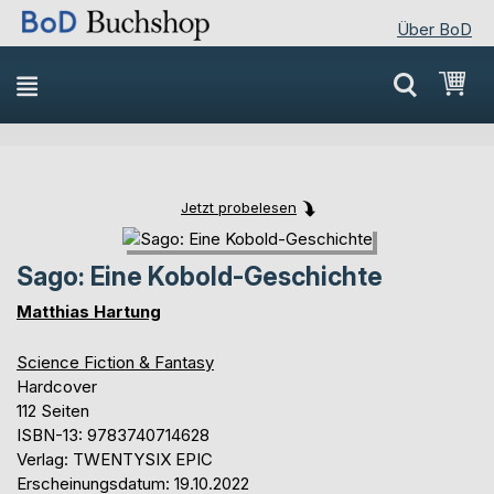
Über BoD
Direkt
Mei
zum
Inhalt
Jetzt probelesen
Skip
Skip
to
to
Sago: Eine Kobold-Geschichte
the
the
end
beginning
Matthias Hartung
of
of
the
the
Science Fiction & Fantasy
images
images
Hardcover
gallery
gallery
112 Seiten
ISBN-13: 9783740714628
Verlag: TWENTYSIX EPIC
Erscheinungsdatum: 19.10.2022