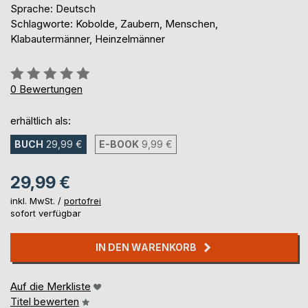
Sprache: Deutsch
Schlagworte: Kobolde, Zaubern, Menschen,
Klabautermänner, Heinzelmänner
Bewertung::
0%
0
Bewertungen
erhältlich als:
BUCH
29,99 €
E-BOOK
9,99 €
29,99 €
inkl. MwSt. /
portofrei
sofort verfügbar
IN DEN WARENKORB
Auf die Merkliste
Titel bewerten