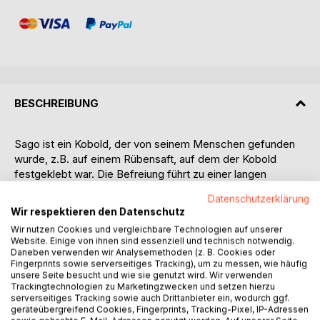
BESCHREIBUNG
Sago ist ein Kobold, der von seinem Menschen gefunden
wurde, z.B. auf einem Rübensaft, auf dem der Kobold
festgeklebt war. Die Befreiung führt zu einer langen
Bindung zwischen Mensch und Kobold. Kobolde können
Datenschutzerklärung
zaubern. Sie helfen gerne, aber fragen ihren Menschen
Wir respektieren den Datenschutz
auch gerne nach Hilfe in vielen Zusammenhängen. Das
Wir nutzen Cookies und vergleichbare Technologien auf unserer
kann dem Menschen auch Glück bringen. Da findet sich
Website. Einige von ihnen sind essenziell und technisch notwendig.
schon mal ein Eimer voll Gold aus dem Bergbau der
Daneben verwenden wir Analysemethoden (z. B. Cookies oder
Kobolde. Da gibt es auch Bergkobolde, Waldkobolde und
Fingerprints sowie serverseitiges Tracking), um zu messen, wie häufig
unsere Seite besucht und wie sie genutzt wird. Wir verwenden
Meereskobolde. Da ist die Rede von Klabautermännern,
Trackingtechnologien zu Marketingzwecken und setzen hierzu
Zwergen und Heinzelmännchen. Die Beziehungen
serverseitiges Tracking sowie auch Drittanbieter ein, wodurch ggf.
zwischen Mensch und Kobolden entwickelt sich in dieser
geräteübergreifend Cookies, Fingerprints, Tracking-Pixel, IP-Adressen