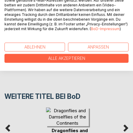
sowie gehashte E-Mail-Adressen genutzt werden. Auf unserer Seite
Erzählung intensiv, was den Menschen sehr viel Glück
betten wir zudem Drittinhalte von anderen Anbietern ein (Video-
bringt.
Plattformen). Wir haben auf die weitere Datenverarbeitung und ein
etwaiges Tracking durch den Drittanbieter keinen Einfluss. Mit deiner
Einstellung willigst du in die oben beschriebenen Vorgänge ein. Du
kannst deine Einwilligung (z. B. im Footer unter „Privacy-Einstellungen“)
AUTOR/IN
jederzeit mit Wirkung für die Zukunft widerrufen. (
BoD-Impressum
)
PRESSESTIMMEN
ABLEHNEN
ANPASSEN
REZENSIONEN
ALLE AKZEPTIEREN
WEITERE TITEL BEI
BoD
Dragonflies and