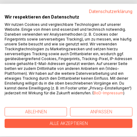
BESCHREIBUNG
Datenschutzerklärung
Wir respektieren den Datenschutz
Der große weite Sternenhimmel. Die Unendlichkeit. Das All.
Wir nutzen Cookies und vergleichbare Technologien auf unserer
Website. Einige von ihnen sind essenziell und technisch notwendig.
Das Nichts. Die Zeit, das Leben und der Tod. Wir wissen
Daneben verwenden wir Analysemethoden (z. B. Cookies oder
nichts! Nichts über den wahren Grund unserer Existenz.
Fingerprints sowie serverseitiges Tracking), um zu messen, wie häufig
Nichts darüber, was dieses verrückte Mysterium des
unsere Seite besucht und wie sie genutzt wird. Wir verwenden
Trackingtechnologien zu Marketingzwecken und setzen hierzu
Daseins wirklich ist. Doch alle Menschen rennen und
serverseitiges Tracking sowie auch Drittanbieter ein, wodurch ggf.
machen und tun als wären sie auf der Flucht vor sich
geräteübergreifend Cookies, Fingerprints, Tracking-Pixel, IP-Adressen
selbst. Säm nicht!
sowie gehashte E-Mail-Adressen genutzt werden. Auf unserer Seite
Er ist vollauf damit beschäftigt, die Absurdität dieser rasend
betten wir zudem Drittinhalte von anderen Anbietern ein (Video-
Plattformen). Wir haben auf die weitere Datenverarbeitung und ein
gewordenen Zivilisation zu ertragen und die existentiellen
etwaiges Tracking durch den Drittanbieter keinen Einfluss. Mit deiner
Fragen des Lebens zu ergründen. Doch wie und wodurch
Einstellung willigst du in die oben beschriebenen Vorgänge ein. Du
offenbaren sich die Antworten auf die letzten aller Fragen?
kannst deine Einwilligung (z. B. im Footer unter „Privacy-Einstellungen“)
jederzeit mit Wirkung für die Zukunft widerrufen. (
BoD-Impressum
)
Nur eines ist sicher: Anders als er erwartet und anders als
er denkt!
"Säm und das Ende der Fragen" - wie verrückt muss man
ABLEHNEN
ANPASSEN
werden, um den Wahnsinn der Welt zu verstehen!
ALLE AKZEPTIEREN
AUTOR/IN