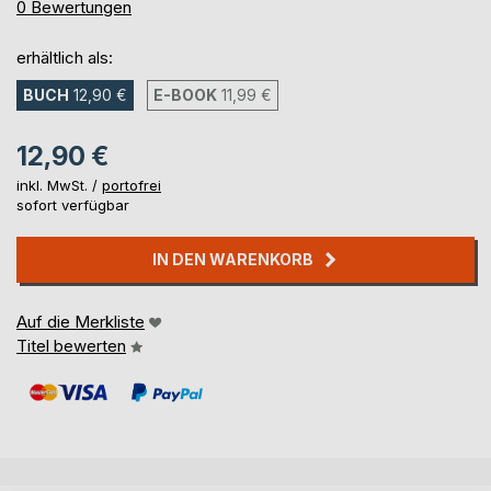
0%
0
Bewertungen
erhältlich als:
BUCH
12,90 €
E-BOOK
11,99 €
12,90 €
inkl. MwSt. /
portofrei
sofort verfügbar
IN DEN WARENKORB
Auf die Merkliste
Titel bewerten