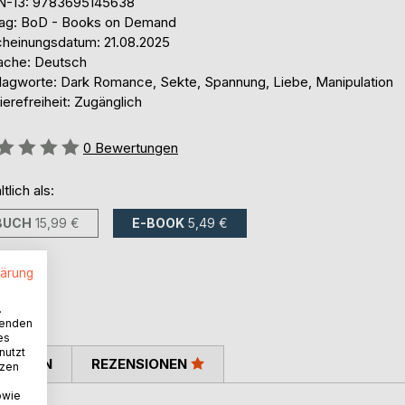
N-13: 9783695145638
lag: BoD - Books on Demand
cheinungsdatum: 21.08.2025
ache: Deutsch
lagworte: Dark Romance, Sekte, Spannung, Liebe, Manipulation
ierefreiheit: Zugänglich
ertung::
0
Bewertungen
ltlich als:
BUCH
15,99 €
E-BOOK
5,49 €
lärung
.
wenden
es
nutzt
TIMMEN
REZENSIONEN
tzen
owie