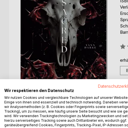
ISB
Ver
Ers
Spr
Sch
Barr
Bew
0%
erhä
Datenschutzerk
Wir respektieren den Datenschutz
Wir nutzen Cookies und vergleichbare Technologien auf unserer Website
Einige von ihnen sind essenziell und technisch notwendig. Daneben ver
wir Analysemethoden (z. B. Cookies oder Fingerprints sowie serverseitig
Tracking), um zu messen, wie häufig unsere Seite besucht und wie sie ge
BESCHREIBUNG
AUTOR/IN
PRESSES
wird. Wir verwenden Trackingtechnologien zu Marketingzwecken und se
hierzu serverseitiges Tracking sowie auch Drittanbieter ein, wodurch ggf.
geräteübergreifend Cookies, Fingerprints, Tracking-Pixel, IP-Adressen s