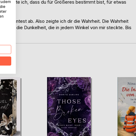
h, wusste ich, dass du für Größeres bestimmt bist, für etwas
 zudem
 die
eter
nen
ch du lehntest ab. Also zeigte ich dir die Wahrheit. Die Wahrheit
it über die Dunkelheit, die in jedem Winkel von mir steckte. Bis
D