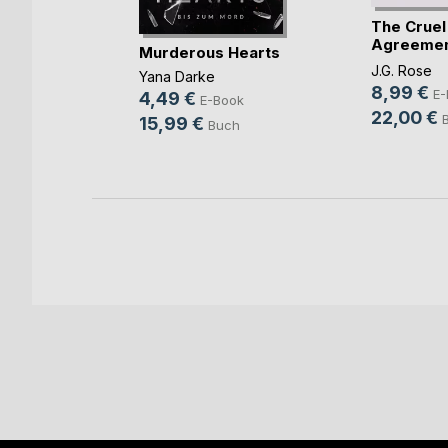
The Cruel
Agreemen
 dem
Murderous Hearts
Gestohlen 
-
J.G. Rose
Yana Darke
8,99 €
E-
ng
4,49 €
E-Book
22,00 €
ok
15,99 €
Buch
h