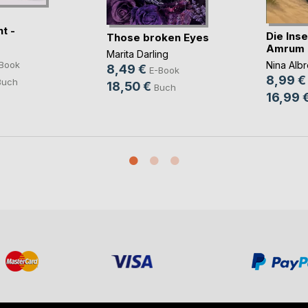
t -
Die Inse
Those broken Eyes
vo(...)
Amrum
Marita Darling
Book
Nina Albr
8,49 €
E-Book
8,99 €
Buch
18,50 €
Buch
16,99 