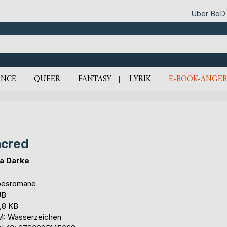
Über BoD
NCE
QUEER
FANTASY
LYRIK
E-BOOK-ANGEB
cred
a Darke
besromane
UB
,8 KB
: Wasserzeichen