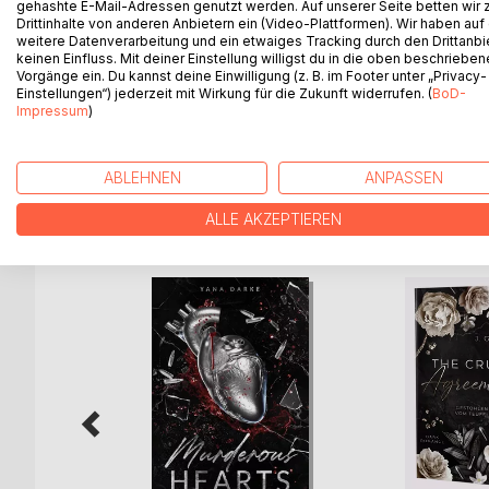
Von dem Moment an, als ich dich das erste Mal sa
gehashte E-Mail-Adressen genutzt werden. Auf unserer Seite betten wir
Drittinhalte von anderen Anbietern ein (Video-Plattformen). Wir haben auf
Heiliges. Für mich.
weitere Datenverarbeitung und ein etwaiges Tracking durch den Drittanbi
keinen Einfluss. Mit deiner Einstellung willigst du in die oben beschriebe
Ich bot dir Erlösung, ein Licht in der Finsternis, do
Vorgänge ein. Du kannst deine Einwilligung (z. B. im Footer unter „Privacy-
Einstellungen“) jederzeit mit Wirkung für die Zukunft widerrufen. (
BoD-
über die Macht, die in mir schlummerte, die Wahrhe
Impressum
)
deine Seele endlich in meinen Händen lag.
ABLEHNEN
ANPASSEN
WEITERE TITEL BEI
Bo
ALLE AKZEPTIEREN