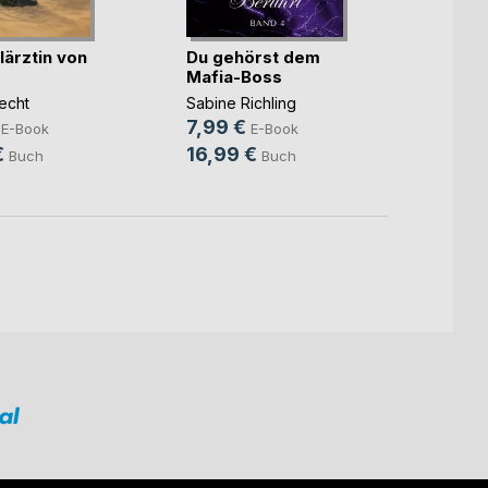
lärztin von
Du gehörst dem
Der A
Mafia-Boss
Trom
echt
Sabine Richling
Fritz W
7,99 €
3,99
E-Book
E-Book
€
16,99 €
13,9
Buch
Buch