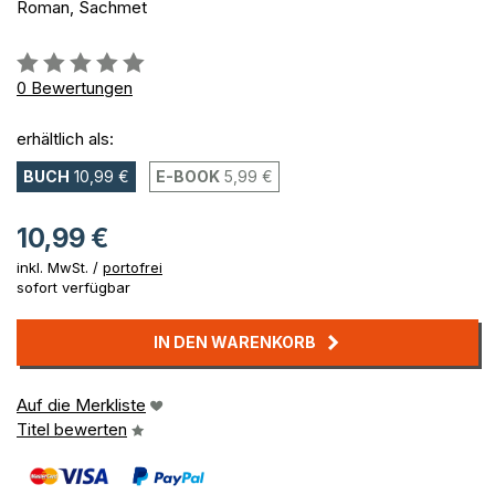
Roman, Sachmet
Bewertung::
0%
0
Bewertungen
erhältlich als:
BUCH
10,99 €
E-BOOK
5,99 €
10,99 €
inkl. MwSt. /
portofrei
sofort verfügbar
IN DEN WARENKORB
Auf die Merkliste
Titel bewerten