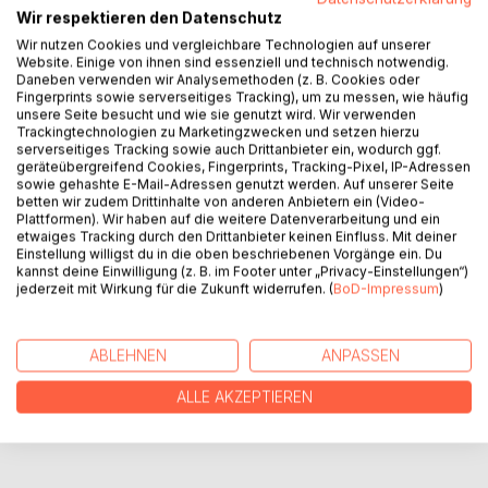
Wir respektieren den Datenschutz
Salamu aleykum,
Wir nutzen Cookies und vergleichbare Technologien auf unserer
du wolltest schon immer mal ein buch lesen,
Website. Einige von ihnen sind essenziell und technisch notwendig.
worin es um eine Halal Beziehung geht?
Daneben verwenden wir Analysemethoden (z. B. Cookies oder
Dann bist du bei mir genau richtig.
Fingerprints sowie serverseitiges Tracking), um zu messen, wie häufig
unsere Seite besucht und wie sie genutzt wird. Wir verwenden
Trackingtechnologien zu Marketingzwecken und setzen hierzu
Diese Erzählung vermittelt die Schönheit einer islamischen
serverseitiges Tracking sowie auch Drittanbieter ein, wodurch ggf.
Ehe, offenbart die tiefe Verbindung zweier Herzen, die
geräteübergreifend Cookies, Fingerprints, Tracking-Pixel, IP-Adressen
sowie gehashte E-Mail-Adressen genutzt werden. Auf unserer Seite
durch gemeinsame Werte, Respekt und Liebe miteinander
betten wir zudem Drittinhalte von anderen Anbietern ein (Video-
verwoben sind.
Plattformen). Wir haben auf die weitere Datenverarbeitung und ein
etwaiges Tracking durch den Drittanbieter keinen Einfluss. Mit deiner
Einstellung willigst du in die oben beschriebenen Vorgänge ein. Du
kannst deine Einwilligung (z. B. im Footer unter „Privacy-Einstellungen“)
AUTOR/IN
jederzeit mit Wirkung für die Zukunft widerrufen. (
BoD-Impressum
)
PRESSESTIMMEN
ABLEHNEN
ANPASSEN
REZENSIONEN
ALLE AKZEPTIEREN