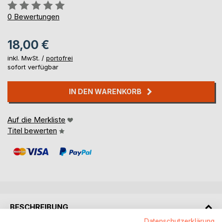
Bewertung::
0%
0
Bewertungen
18,00 €
inkl. MwSt. /
portofrei
sofort verfügbar
IN DEN WARENKORB
Auf die Merkliste
Titel bewerten
BESCHREIBUNG
Datenschutzerklärung