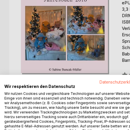
eP
3,3
DRM
ISB
Ver
Ers
Spr
Sch
Bab
Barr
Bew
0%
Datenschutzerk
Wir respektieren den Datenschutz
erhä
Wir nutzen Cookies und vergleichbare Technologien auf unserer Website
Einige von ihnen sind essenziell und technisch notwendig. Daneben ver
wir Analysemethoden (z. B. Cookies oder Fingerprints sowie serverseitig
Tracking), um zu messen, wie häufig unsere Seite besucht und wie sie ge
wird. Wir verwenden Trackingtechnologien zu Marketingzwecken und se
hierzu serverseitiges Tracking sowie auch Drittanbieter ein, wodurch ggf.
geräteübergreifend Cookies, Fingerprints, Tracking-Pixel, IP-Adressen s
BESCHREIBUNG
AUTOR/IN
PRESSES
gehashte E-Mail-Adressen genutzt werden. Auf unserer Seite betten wir