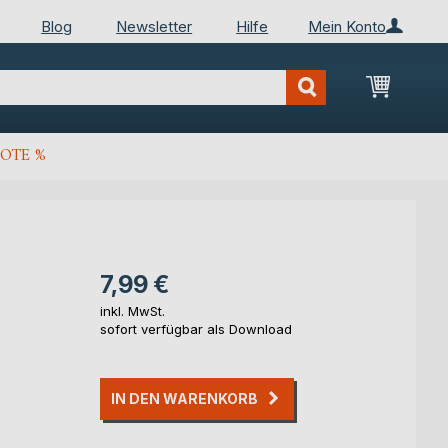
Blog
Newsletter
Hilfe
Mein Konto
Mein Wa
OTE %
7,99 €
inkl. MwSt.
sofort verfügbar als Download
IN DEN WARENKORB