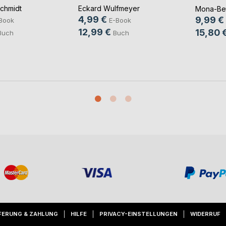
chmidt
Eckard Wulfmeyer
Mona-Bet
4,99 €
9,99 €
Book
E-Book
12,99 €
15,80 
Buch
Buch
FERUNG & ZAHLUNG
HILFE
PRIVACY-EINSTELLUNGEN
WIDERRUF