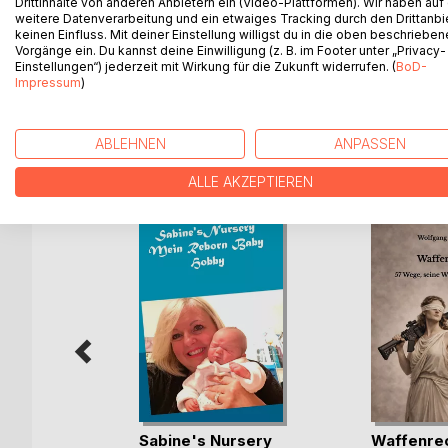
Drittinhalte von anderen Anbietern ein (Video-Plattformen). Wir haben auf
weitere Datenverarbeitung und ein etwaiges Tracking durch den Drittanbi
Jahrbuch / Bildband
keinen Einfluss. Mit deiner Einstellung willigst du in die oben beschriebe
Vorgänge ein. Du kannst deine Einwilligung (z. B. im Footer unter „Privacy-
Sabine's Nursery 2018 gibt Einblicke in das Hobby
Einstellungen“) jederzeit mit Wirkung für die Zukunft widerrufen. (
BoD-
Leser teilhaben an ihrem Leben.
Impressum
)
ABLEHNEN
ANPASSEN
WEITERE TITEL BEI
Bo
ALLE AKZEPTIEREN
Sabine's Nursery
Waffenre