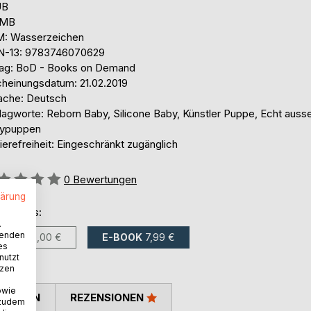
UB
 MB
: Wasserzeichen
N-13: 9783746070629
lag: BoD - Books on Demand
cheinungsdatum: 21.02.2019
ache: Deutsch
lagworte: Reborn Baby, Silicone Baby, Künstler Puppe, Echt aus
ypuppen
ierefreiheit: Eingeschränkt zugänglich
ertung::
0
Bewertungen
lärung
ltlich als:
.
wenden
BUCH
10,00 €
E-BOOK
7,99 €
es
nutzt
tzen
owie
TIMMEN
REZENSIONEN
 zudem