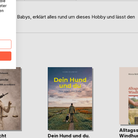
 die
eter
nen
 Reborn Babys, erklärt alles rund um dieses Hobby und lässt den
D
Alltagss
cht
Dein Hund und du.
Windhu