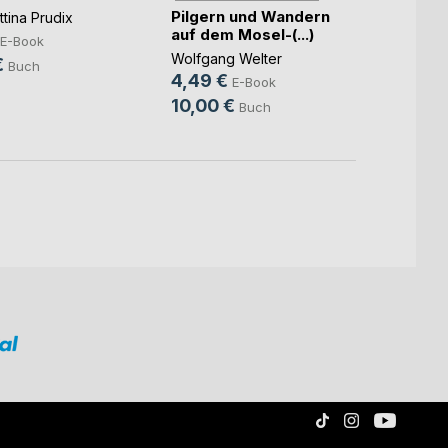
Pilgern und Wandern
Die O
tina Prudix
auf dem Mosel-(...)
Eisenb
E-Book
Wolfgang Welter
Volker
€
Buch
4,49 €
5,99
E-Book
10,00 €
10,0
Buch