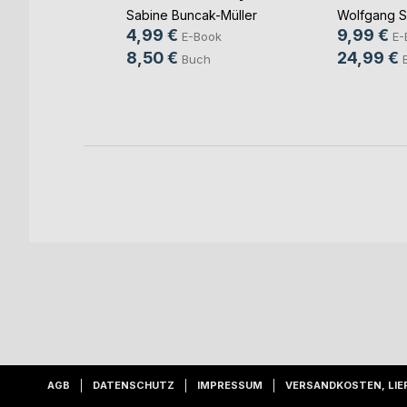
Sabine Buncak-Müller
Wolfgang S
r
4,99 €
9,99 €
E-Book
E-
ok
8,50 €
24,99 €
Buch
ch
AGB
DATENSCHUTZ
IMPRESSUM
VERSANDKOSTEN, LIE