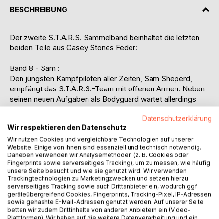
BESCHREIBUNG
Der zweite S.T.A.R.S. Sammelband beinhaltet die letzten
beiden Teile aus Casey Stones Feder:
Band 8 - Sam :
Den jüngsten Kampfpiloten aller Zeiten, Sam Sheperd,
empfängt das S.T.A.R.S.-Team mit offenen Armen. Neben
seinen neuen Aufgaben als Bodyguard wartet allerdings
noch eine ganz andere Herausforderung auf ihn: Dr. April
Datenschutzerklärung
Price. Diese hadert wie Sam mit der Vergangenheit, doch in
Wir respektieren den Datenschutz
ihm hat sie schnell mehr als einen Verbündeten im Kampf
gegen Frustration, Intrigen und verflossene Liebhaber
Wir nutzen Cookies und vergleichbare Technologien auf unserer
Website. Einige von ihnen sind essenziell und technisch notwendig.
gefunden. Gemeinsam stürzen sie sich in ein Abenteuer
Daneben verwenden wir Analysemethoden (z. B. Cookies oder
voller Hindernisse und Gefahren.
Fingerprints sowie serverseitiges Tracking), um zu messen, wie häufig
Werden sie für den anderen alles riskieren?
unsere Seite besucht und wie sie genutzt wird. Wir verwenden
Trackingtechnologien zu Marketingzwecken und setzen hierzu
serverseitiges Tracking sowie auch Drittanbieter ein, wodurch ggf.
geräteübergreifend Cookies, Fingerprints, Tracking-Pixel, IP-Adressen
Band 9 - Cat:
sowie gehashte E-Mail-Adressen genutzt werden. Auf unserer Seite
betten wir zudem Drittinhalte von anderen Anbietern ein (Video-
Sie hat viele Namen.
Plattformen). Wir haben auf die weitere Datenverarbeitung und ein