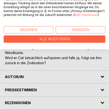
Sie ist auf der Flucht.
etwaiges Tracking durch den Drittanbieter keinen Einfluss. Mit deiner
Sie traut den Menschen nicht.
Einstellung willigst du in die oben beschriebenen Vorgänge ein. Du
kannst deine Einwilligung (z. B. im Footer unter „Privacy-Einstellungen“)
Um ihr Leben zu retten, musste Cat vor Jahren alles, was
jederzeit mit Wirkung für die Zukunft widerrufen. (
BoD-Impressum
)
sie kannte, aufgeben. Dabei ließ sie auch ihre Affäre
Bradley Smith in Washington D.C. zurück. Dieser suchte
unaufhörlich nach ihr und stößt beim S.T.A.R.S.-Team in
ABLEHNEN
ANPASSEN
Monterey auf eine heiße Spur. Fest entschlossen, seine
heimliche Liebe endlich zu finden und ihr mit
ALLE AKZEPTIEREN
entscheidenden Informationen aus der Heimat ihr altes
Leben zurückzugeben, macht er sich auf den Weg an die
Westküste.
Wird er Cat tatsächlich aufspüren und falls ja, folgt sie ihm
zurück in die Zivilisation?
AUTOR/IN
PRESSESTIMMEN
REZENSIONEN