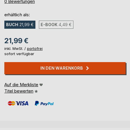
0%
0
Bewertungen
erhältlich als:
BUCH
21,99 €
E-BOOK
4,49 €
21,99 €
inkl. MwSt. /
portofrei
sofort verfügbar
IN DEN WARENKORB
Auf die Merkliste
Titel bewerten