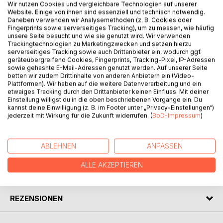
Wir nutzen Cookies und vergleichbare Technologien auf unserer
Dieser Ratgeber will Reisende, egal ob Touristen,
Website. Einige von ihnen sind essenziell und technisch notwendig.
Daneben verwenden wir Analysemethoden (z. B. Cookies oder
Studenten oder Geschäftsleute unterstützen, sich alleine
Fingerprints sowie serverseitiges Tracking), um zu messen, wie häufig
durch Russland zu bewegen. Ziel sind alle
unsere Seite besucht und wie sie genutzt wird. Wir verwenden
Russlandreisende, die das Land auf eigene Verantwortung
Trackingtechnologien zu Marketingzwecken und setzen hierzu
serverseitiges Tracking sowie auch Drittanbieter ein, wodurch ggf.
erkunden möchten. Dabei ist es viel einfacher und
geräteübergreifend Cookies, Fingerprints, Tracking-Pixel, IP-Adressen
unkomplizierter als noch vor wenigen Jahren. Egal ob mit
sowie gehashte E-Mail-Adressen genutzt werden. Auf unserer Seite
dem eigenen Auto oder dem Mietwagen, mit Fahrrad, allein
betten wir zudem Drittinhalte von anderen Anbietern ein (Video-
Plattformen). Wir haben auf die weitere Datenverarbeitung und ein
oder zu zweit, bietet das Buch Informationen zu allen
etwaiges Tracking durch den Drittanbieter keinen Einfluss. Mit deiner
Reisearten und für jedes Budget, von der Unterkunft vor
Einstellung willigst du in die oben beschriebenen Vorgänge ein. Du
Ort, über Themen wie Gesundheit bis zu den notwendigen
kannst deine Einwilligung (z. B. im Footer unter „Privacy-Einstellungen“)
jederzeit mit Wirkung für die Zukunft widerrufen. (
BoD-Impressum
)
Formalitäten.
AUTOR/IN
ABLEHNEN
ANPASSEN
ALLE AKZEPTIEREN
PRESSESTIMMEN
REZENSIONEN