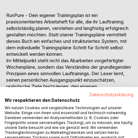
RunPure - Dein eigener Trainingsplan ist ein
praxisorientiertes Arbeitsheft für alle, die ihr Lauftraining
selbstständig planen, verstehen und langfristig erfolgreich
gestalten möchten. Statt starrer Trainingspläne vermittelt
dieses Buch ein einfaches und strukturiertes System, mit
dem individuelle Trainingspläne Schritt für Schritt selbst
entwickelt werden können.
Im Mittelpunkt steht nicht das Abarbeiten vorgefertigter
Wochenpläne, sondern das Verständnis der grundlegenden
Prinzipien eines sinnvollen Lauftrainings. Der Leser lernt,
seinen persönlichen Ausgangspunkt einzuschätzen,
realistische Ziele festzulegen, den eigenen
Wochenrhythmus zu planen und die Trainingsbelastung
Datenschutzerklärung
sinnvoll über mehrere Wochen aufzubauen. Dadurch
Wir respektieren den Datenschutz
entsteht ein Trainingsplan, der sich flexibel an den eigenen
Wir nutzen Cookies und vergleichbare Technologien auf unserer
Alltag, das persönliche Leistungsniveau und individuelle
Website. Einige von ihnen sind essenziell und technisch notwendig.
Daneben verwenden wir Analysemethoden (z. B. Cookies oder
Ziele anpassen lässt.
Fingerprints sowie serverseitiges Tracking), um zu messen, wie häufig
Das Arbeitsheft kombiniert leicht verständliche Erklärungen
unsere Seite besucht und wie sie genutzt wird. Wir verwenden
mit zahlreichen Arbeitsseiten, Übungen und Planungshilfen.
Trackingtechnologien zu Marketingzwecken und setzen hierzu
serverseitiges Tracking sowie auch Drittanbieter ein, wodurch ggf.