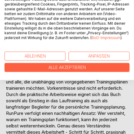
Die Inhalte bauen logisch aufeinander auf und führen Schritt
geräteübergreifend Cookies, Fingerprints, Tracking-Pixel, IP-Adressen
für Schritt zum eigenen Trainingsplan. Ergänzt wird das
sowie gehashte E-Mail-Adressen genutzt werden. Auf unserer Seite
Konzept durch Beispielpläne für Anfänger und
betten wir zudem Drittinhalte von anderen Anbietern ein (Video-
Wiedereinsteiger, die zeigen, wie sich die RunPure-
Plattformen). Wir haben auf die weitere Datenverarbeitung und ein
etwaiges Tracking durch den Drittanbieter keinen Einfluss. Mit deiner
Methode in der Praxis anwenden lässt.
Einstellung willigst du in die oben beschriebenen Vorgänge ein. Du
Bewusst verzichtet RunPure auf komplizierte
kannst deine Einwilligung (z. B. im Footer unter „Privacy-Einstellungen“)
Trainingsmodelle, übermäßige Fachsprache und unnötige
jederzeit mit Wirkung für die Zukunft widerrufen. (
BoD-Impressum
)
Theorie. Stattdessen stehen Klarheit, Struktur und
Eigenständigkeit im Mittelpunkt. Ziel ist es, Läuferinnen und
ABLEHNEN
ANPASSEN
Läufer in die Lage zu versetzen, ihr Training dauerhaft
selbst zu planen und an neue Ziele oder veränderte
ALLE AKZEPTIEREN
Lebenssituationen anzupassen.
Das Arbeitsheft richtet sich an Anfänger, Wiedereinsteiger
und alle, die unabhängig von vorgegebenen Trainingsplänen
trainieren möchten. Vorkenntnisse sind nicht erforderlich.
Durch die praktische Arbeitsweise eignet sich das Buch
sowohl als Einstieg in das Lauftraining als auch als
langfristiger Begleiter für die persönliche Trainingsplanung.
RunPure verfolgt einen nachhaltigen Ansatz: Wer versteht,
warum ein Trainingsplan funktioniert, kann ihn jederzeit
selbst weiterentwickeln. Genau dieses Verständnis
vermittelt dieses Arbeitsheft - Schritt für Schritt, praxisnah