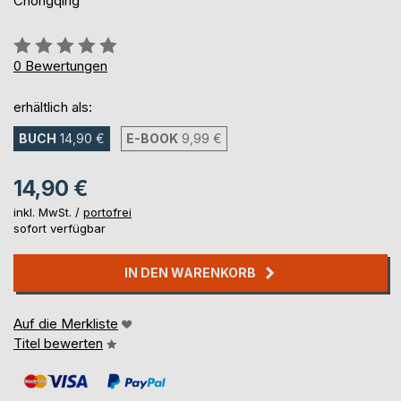
Chongqing
Bewertung::
0%
0
Bewertungen
erhältlich als:
BUCH
14,90 €
E-BOOK
9,99 €
14,90 €
inkl. MwSt. /
portofrei
sofort verfügbar
IN DEN WARENKORB
Auf die Merkliste
Titel bewerten