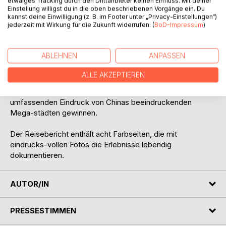
etwaiges Tracking durch den Drittanbieter keinen Einfluss. Mit deiner
internationales Flair. Nanjing begeistert mit bedeutenden
Einstellung willigst du in die oben beschriebenen Vorgänge ein. Du
historischen Sehens-würdigkeiten, prächtigen Tempeln und
kannst deine Einwilligung (z. B. im Footer unter „Privacy-Einstellungen“)
jederzeit mit Wirkung für die Zukunft widerrufen. (
BoD-Impressum
)
seiner wichtigen Rolle in der chinesischen Geschichte.
Chongqing, eine der größten Metropolen der Welt,
fasziniert durch ihre außergewöhnliche Lage inmitten von
ABLEHNEN
ANPASSEN
Bergen, ihre beeindruckende Skyline und ihr lebendiges
Stadtleben. Während unseres Aufenthalts werden wir die
ALLE AKZEPTIEREN
wichtigsten Sehenswürdigkeiten besichtigen, die Kultur und
Kulinarik der Regionen kennenlernen und einen
umfassenden Eindruck von Chinas beeindruckenden
Mega-städten gewinnen.
Der Reisebericht enthält acht Farbseiten, die mit
eindrucks-vollen Fotos die Erlebnisse lebendig
dokumentieren.
AUTOR/IN
PRESSESTIMMEN