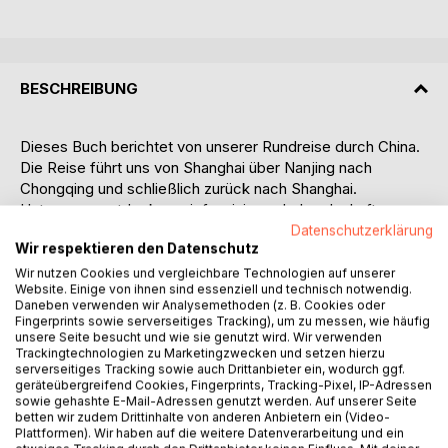
BESCHREIBUNG
Dieses Buch berichtet von unserer Rundreise durch China.
Die Reise führt uns von Shanghai über Nanjing nach
Chongqing und schließlich zurück nach Shanghai.
Unterwegs entdecken wir faszinierende Landschaften,
beeindruckende Städte und die vielfältige Kultur eines
Datenschutzerklärung
Wir respektieren den Datenschutz
Landes, das auf einzigartige Weise Tradition und Moderne
miteinander verbindet.
Wir nutzen Cookies und vergleichbare Technologien auf unserer
Website. Einige von ihnen sind essenziell und technisch notwendig.
Daneben verwenden wir Analysemethoden (z. B. Cookies oder
Während unserer zweiwöchigen Reise durch China werden
Fingerprints sowie serverseitiges Tracking), um zu messen, wie häufig
wir die faszinierenden Metropolen Shanghai, Nanjing und
unsere Seite besucht und wie sie genutzt wird. Wir verwenden
Trackingtechnologien zu Marketingzwecken und setzen hierzu
Chongqing erkunden. Jede dieser Städte beeindruckt mit
serverseitiges Tracking sowie auch Drittanbieter ein, wodurch ggf.
ihrer einzigartigen Mischung aus jahrtausendealter
geräteübergreifend Cookies, Fingerprints, Tracking-Pixel, IP-Adressen
Geschichte, moderner Architektur und pulsierendem
sowie gehashte E-Mail-Adressen genutzt werden. Auf unserer Seite
betten wir zudem Drittinhalte von anderen Anbietern ein (Video-
Großstadtleben. In Shanghai erwarten uns spektakuläre
Plattformen). Wir haben auf die weitere Datenverarbeitung und ein
Wolkenkratzer, die berühmte Uferpromenade Bund und ein