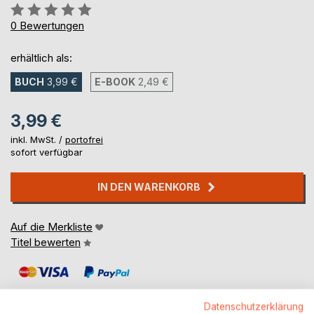
Bewertung::
0%
0
Bewertungen
erhältlich als:
BUCH
3,99 €
E-BOOK
2,49 €
3,99 €
inkl. MwSt. /
portofrei
sofort verfügbar
IN DEN WARENKORB
Auf die Merkliste
Titel bewerten
Datenschutzerklärung