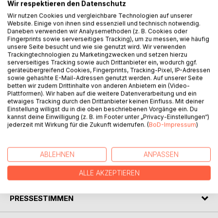
Wir respektieren den Datenschutz
Wir nutzen Cookies und vergleichbare Technologien auf unserer
Website. Einige von ihnen sind essenziell und technisch notwendig.
BESCHREIBUNG
Daneben verwenden wir Analysemethoden (z. B. Cookies oder
Fingerprints sowie serverseitiges Tracking), um zu messen, wie häufig
unsere Seite besucht und wie sie genutzt wird. Wir verwenden
Vor 80 Jahren beschäftigte mich als Kind die Frage: Warum
Trackingtechnologien zu Marketingzwecken und setzen hierzu
scheiden wir das gute, schmackhafte Essen als so stinkige
serverseitiges Tracking sowie auch Drittanbieter ein, wodurch ggf.
geräteübergreifend Cookies, Fingerprints, Tracking-Pixel, IP-Adressen
Masse wieder aus und warum wird darüber nicht gern
sowie gehashte E-Mail-Adressen genutzt werden. Auf unserer Seite
gesprochen? Seit dem Mittelalter bis heute wurden diese
betten wir zudem Drittinhalte von anderen Anbietern ein (Video-
menschlichen Ausscheidungen mit sehr unterschiedlichen
Plattformen). Wir haben auf die weitere Datenverarbeitung und ein
etwaiges Tracking durch den Drittanbieter keinen Einfluss. Mit deiner
Methoden und Mitteln gesammelt, entsorgt oder
Einstellung willigst du in die oben beschriebenen Vorgänge ein. Du
verwertet. Toiletten spielten dabei immer eine
kannst deine Einwilligung (z. B. im Footer unter „Privacy-Einstellungen“)
entscheidende Rolle. Ich will dazu meine Erlebnisse und
jederzeit mit Wirkung für die Zukunft widerrufen. (
BoD-Impressum
)
das aus Erzählungen gehörte in Kurzgeschichten und
Gedichten darstellen.
ABLEHNEN
ANPASSEN
AUTOR/IN
ALLE AKZEPTIEREN
PRESSESTIMMEN