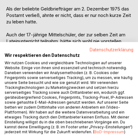
Als der beliebte Geldbriefträger am 2. Dezember 1975 das
Postamt verließ, ahnte er nicht, dass er nur noch kurze Zeit
zu leben hatte.
Auch der 17-jährige Mittelschüler, der zur selben Zeit am
Lateinunterricht teilnahm, hätte sich wohl nie vorstellen
können, wenige Wochen später in Handschellen von einem
Datenschutzerklärung
Polizisten wie ein Schwerverbrecher durch das
Wir respektieren den Datenschutz
Stadtzentrum gezerrt zu werden.
Wir nutzen Cookies und vergleichbare Technologien auf unserer
Website. Einige von ihnen sind essenziell und technisch notwendig.
Daneben verwenden wir Analysemethoden (z. B. Cookies oder
War dieser beispiellose Justizirrtum eine Verkettung
Fingerprints sowie serverseitiges Tracking), um zu messen, wie häufig
unglücklicher Zufälle oder das Ergebnis des Erfolgsdrucks,
unsere Seite besucht und wie sie genutzt wird. Wir verwenden
unter den die Kriminalisten von den Medien gesetzt
Trackingtechnologien zu Marketingzwecken und setzen hierzu
wurden? Musste man der Öffentlichkeit nach
serverseitiges Tracking sowie auch Drittanbieter ein, wodurch ggf.
geräteübergreifend Cookies, Fingerprints, Tracking-Pixel, IP-Adressen
wochenlangem Misserfolg bei den Mordermittlungen
sowie gehashte E-Mail-Adressen genutzt werden. Auf unserer Seite
endlich einen Mörder präsentieren?
betten wir zudem Drittinhalte von anderen Anbietern ein (Video-
Plattformen). Wir haben auf die weitere Datenverarbeitung und ein
etwaiges Tracking durch den Drittanbieter keinen Einfluss. Mit deiner
In diesem Buch schildert der seinerzeitige
Einstellung willigst du in die oben beschriebenen Vorgänge ein. Du
Hauptverdächtige im spektakulären Mordfall seinen
kannst deine Einwilligung (z. B. im Footer unter „Privacy-Einstellungen“)
jahrzehntelangen Kampf gegen ungeheuerliche
jederzeit mit Wirkung für die Zukunft widerrufen. (
BoD-Impressum
)