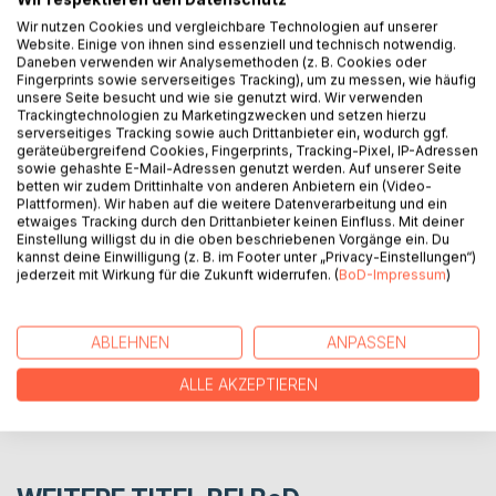
Wir nutzen Cookies und vergleichbare Technologien auf unserer
Ein Zwischenstopp führt die junge Programmiererin Jella in
Website. Einige von ihnen sind essenziell und technisch notwendig.
die lettische Hauptstadt Riga. Eigentlich muss sie weiter zu
Daneben verwenden wir Analysemethoden (z. B. Cookies oder
einer Tech-Konferenz, doch die unerwartete Begegnung
Fingerprints sowie serverseitiges Tracking), um zu messen, wie häufig
mit einer geheimnisvollen Frau ändert alles. Jella verpasst
unsere Seite besucht und wie sie genutzt wird. Wir verwenden
Trackingtechnologien zu Marketingzwecken und setzen hierzu
ihren Flug und folgt dem Hinweis in das Schloss Rundale zu
serverseitiges Tracking sowie auch Drittanbieter ein, wodurch ggf.
gehen. Nach und nach wird ihr bewusst, dass dieser Trip
geräteübergreifend Cookies, Fingerprints, Tracking-Pixel, IP-Adressen
kein Zufall ist.
sowie gehashte E-Mail-Adressen genutzt werden. Auf unserer Seite
betten wir zudem Drittinhalte von anderen Anbietern ein (Video-
Plattformen). Wir haben auf die weitere Datenverarbeitung und ein
etwaiges Tracking durch den Drittanbieter keinen Einfluss. Mit deiner
AUTOR/IN
Einstellung willigst du in die oben beschriebenen Vorgänge ein. Du
kannst deine Einwilligung (z. B. im Footer unter „Privacy-Einstellungen“)
jederzeit mit Wirkung für die Zukunft widerrufen. (
BoD-Impressum
)
PRESSESTIMMEN
ABLEHNEN
ANPASSEN
REZENSIONEN
ALLE AKZEPTIEREN