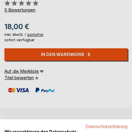
Bewertung::
0%
0
Bewertungen
18,00 €
inkl. MwSt. /
portofrei
sofort verfügbar
IN DEN WARENKORB
Auf die Merkliste
Titel bewerten
BESCHREIBUNG
Datenschutzerklärung
Wir respektieren den Datenschutz