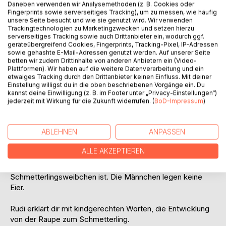
Daneben verwenden wir Analysemethoden (z. B. Cookies oder
Fingerprints sowie serverseitiges Tracking), um zu messen, wie häufig
BESCHREIBUNG
unsere Seite besucht und wie sie genutzt wird. Wir verwenden
Trackingtechnologien zu Marketingzwecken und setzen hierzu
serverseitiges Tracking sowie auch Drittanbieter ein, wodurch ggf.
geräteübergreifend Cookies, Fingerprints, Tracking-Pixel, IP-Adressen
Rudi ist eine kleine Raupe. Gerade aus dem Ei geschlüpft,
sowie gehashte E-Mail-Adressen genutzt werden. Auf unserer Seite
interessiert er sich nur noch für saftig grüne Blätter. Der
betten wir zudem Drittinhalte von anderen Anbietern ein (Video-
Plattformen). Wir haben auf die weitere Datenverarbeitung und ein
kleine Nimmersatt frisst ganze Sträucher kahl. Beinahe
etwaiges Tracking durch den Drittanbieter keinen Einfluss. Mit deiner
wäre er einer Heckenschere und einem Mordanschlag zum
Einstellung willigst du in die oben beschriebenen Vorgänge ein. Du
Opfer gefallen.
kannst deine Einwilligung (z. B. im Footer unter „Privacy-Einstellungen“)
jederzeit mit Wirkung für die Zukunft widerrufen. (
BoD-Impressum
)
Eines Nachts hat er einen seltsamen Traum. Mit ihm
geschehen ganz merkwürdige Veränderungen. Als er aus
ABLEHNEN
ANPASSEN
seinem tiefen Schlaf erwacht, ist aus Rudi Raupe ein Rudi
Schmetterling geworden. Nach dem Hochzeitstanz und der
ALLE AKZEPTIEREN
Paarung legt Rudi Schmetterling kleine Eier auf einem Blatt
ab. Jetzt merkt Rudi auch, dass er ein
Schmetterlingsweibchen ist. Die Männchen legen keine
Eier.
Rudi erklärt dir mit kindgerechten Worten, die Entwicklung
von der Raupe zum Schmetterling.