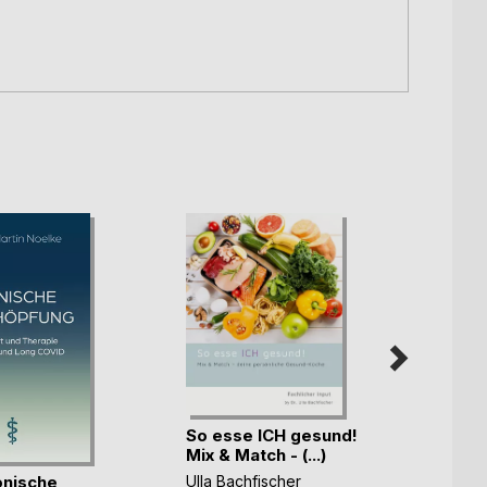
So esse ICH gesund!
Mix & Match - (...)
Eine 
onische
Ulla Bachfischer