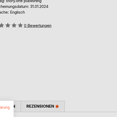
ag: story.one publishing
cheinungsdatum: 31.01.2024
ache: Englisch
ertung::
0
Bewertungen
TIMMEN
REZENSIONEN
lärung