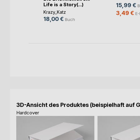
Life is a Story(...)
15,99 €
ng
B
Krazy_Katz
3,49 €
h
E-
18,00 €
Buch
ok
3D-Ansicht des Produktes (beispielhaft auf 
Hardcover