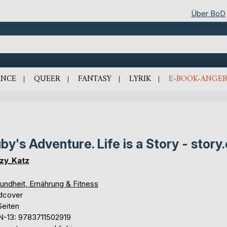
Über BoD
NCE
QUEER
FANTASY
LYRIK
E-BOOK-ANGEB
by's Adventure. Life is a Story - story
zy_Katz
undheit, Ernährung & Fitness
dcover
Seiten
N-13: 9783711502919