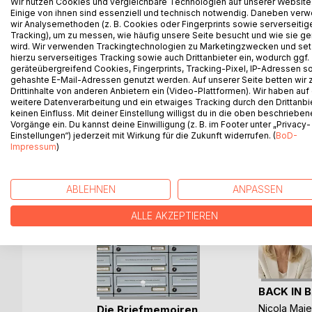
Wir nutzen Cookies und vergleichbare Technologien auf unserer Website
Ruby's first time in Japan turns out to be more a
Einige von ihnen sind essenziell und technisch notwendig. Daneben ver
more than mysterious past and visiting the infamo
wir Analysemethoden (z. B. Cookies oder Fingerprints sowie serverseitig
Tracking), um zu messen, wie häufig unsere Seite besucht und wie sie ge
who is that little girl only she was able to see?
wird. Wir verwenden Trackingtechnologien zu Marketingzwecken und se
hierzu serverseitiges Tracking sowie auch Drittanbieter ein, wodurch ggf.
geräteübergreifend Cookies, Fingerprints, Tracking-Pixel, IP-Adressen s
gehashte E-Mail-Adressen genutzt werden. Auf unserer Seite betten wir
Drittinhalte von anderen Anbietern ein (Video-Plattformen). Wir haben auf
WEITERE TITEL BEI
Bo
weitere Datenverarbeitung und ein etwaiges Tracking durch den Drittanbi
keinen Einfluss. Mit deiner Einstellung willigst du in die oben beschriebe
Vorgänge ein. Du kannst deine Einwilligung (z. B. im Footer unter „Privacy-
Einstellungen“) jederzeit mit Wirkung für die Zukunft widerrufen. (
BoD-
Impressum
)
ABLEHNEN
ANPASSEN
ALLE AKZEPTIEREN
BACK IN 
r-Fabrik
Nicola Maie
Die Briefmemoiren.