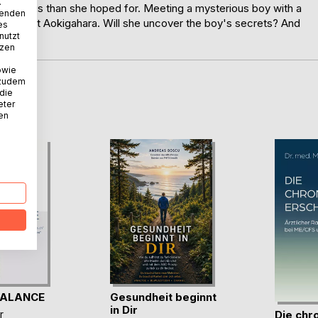
.
dventurous than she hoped for. Meeting a mysterious boy with a
wenden
us forest Aokigahara. Will she uncover the boy's secrets? And
es
nutzt
tzen
owie
 zudem
 die
D
eter
nen
BALANCE
Gesundheit beginnt
in Dir
Die chr
r