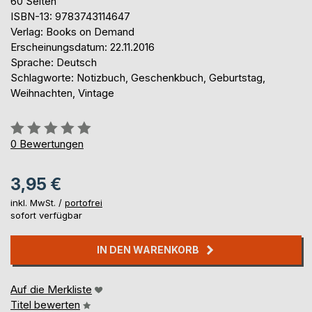
60 Seiten
ISBN-13: 9783743114647
Verlag: Books on Demand
Erscheinungsdatum: 22.11.2016
Sprache: Deutsch
Schlagworte: Notizbuch, Geschenkbuch, Geburtstag,
Weihnachten, Vintage
Bewertung::
0%
0
Bewertungen
3,95 €
inkl. MwSt. /
portofrei
sofort verfügbar
IN DEN WARENKORB
Auf die Merkliste
Titel bewerten