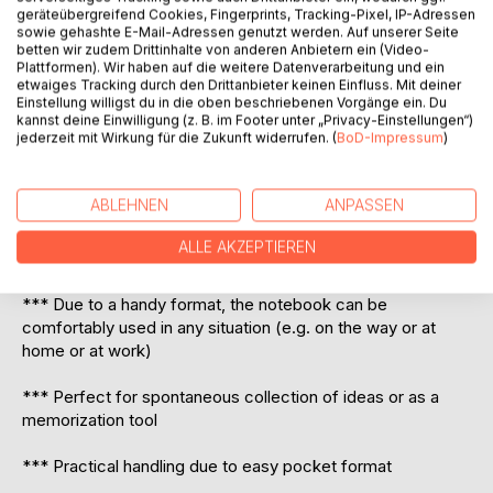
Cover.
geräteübergreifend Cookies, Fingerprints, Tracking-Pixel, IP-Adressen
- Super Geschenkidee!
sowie gehashte E-Mail-Adressen genutzt werden. Auf unserer Seite
- Mit einem außergewöhlichen stylischen Cover.
betten wir zudem Drittinhalte von anderen Anbietern ein (Video-
Plattformen). Wir haben auf die weitere Datenverarbeitung und ein
etwaiges Tracking durch den Drittanbieter keinen Einfluss. Mit deiner
Einstellung willigst du in die oben beschriebenen Vorgänge ein. Du
Notebook for all friends of classy and noble vintage design
kannst deine Einwilligung (z. B. im Footer unter „Privacy-Einstellungen“)
jederzeit mit Wirkung für die Zukunft widerrufen. (
BoD-Impressum
)
Perfect as gift booklet to say thank you, or as present or
for yourself.
ABLEHNEN
ANPASSEN
*** Notebook for fast and simple saving of instructions,
ALLE AKZEPTIEREN
prescriptions or for all things you do not want to forget
*** Due to a handy format, the notebook can be
comfortably used in any situation (e.g. on the way or at
home or at work)
*** Perfect for spontaneous collection of ideas or as a
memorization tool
*** Practical handling due to easy pocket format