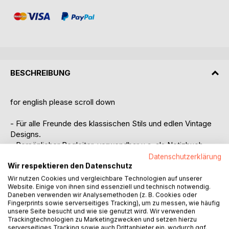
BESCHREIBUNG
for english please scroll down
- Für alle Freunde des klassischen Stils und edlen Vintage
Designs.
- Persönlicher Begleiter, verwendbar u.a. als Notizbuch,
Notizheft, Einschreibbuch, Tagebuch oder Anti-Stress
Datenschutzerklärung
Wir respektieren den Datenschutz
Kritzelbuch.
- Perfekter Ort zum Festhalten von Geistesblitzen, Action
Wir nutzen Cookies und vergleichbare Technologien auf unserer
Website. Einige von ihnen sind essenziell und technisch notwendig.
Items, Erlebnissen, Projekten, Plänen, kreativen Ideen,
Daneben verwenden wir Analysemethoden (z. B. Cookies oder
Gedanken, ToDo-Listen, Kritzelleien u.v.m., einfach für
Fingerprints sowie serverseitiges Tracking), um zu messen, wie häufig
alles was man nicht vergessen will und darf!
unsere Seite besucht und wie sie genutzt wird. Wir verwenden
Trackingtechnologien zu Marketingzwecken und setzen hierzu
- Im praktischen Pocketformat, liniert und mit glänzendem
serverseitiges Tracking sowie auch Drittanbieter ein, wodurch ggf.