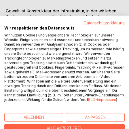
Gewalt ist Konstrukteur der Infrastruktur, in der wir leben.
Sie ist motiviert von antikapitalistischer Ideologie, die
verkündet, freiwilliges Handeln der Menschen würde ihnen
Datenschutzerklärung
Wir respektieren den Datenschutz
selber schaden: zum eigenen Nutzen müssten sie durch
die Gewalt unterworfen werden, einer Gewalt, die freilich
Wir nutzen Cookies und vergleichbare Technologien auf unserer
Website. Einige von ihnen sind essenziell und technisch notwendig.
ganz bestimmten Interessen dient und keineswegs einer
Daneben verwenden wir Analysemethoden (z. B. Cookies oder
anonymen Allgemeinheit. Diesen ursprünglich von Paul
Fingerprints sowie serverseitiges Tracking), um zu messen, wie häufig
Goodman inspirierten Satz vertieft Murray Rothbards
unsere Seite besucht und wie sie genutzt wird. Wir verwenden
Trackingtechnologien zu Marketingzwecken und setzen hierzu
politisch-ökonomische Theorie - düster und doch ein Licht,
serverseitiges Tracking sowie auch Drittanbieter ein, wodurch ggf.
das einen Ausweg aufzeigt. Die Infrastrukturen, die uns
geräteübergreifend Cookies, Fingerprints, Tracking-Pixel, IP-Adressen
umgeben, seien es die Kliniken, seien es die Schulen oder
sowie gehashte E-Mail-Adressen genutzt werden. Auf unserer Seite
betten wir zudem Drittinhalte von anderen Anbietern ein (Video-
Universitäten, seien es die Währungen, seien es die
Plattformen). Wir haben auf die weitere Datenverarbeitung und ein
Kulturgüter, seien es die Straßen, seien es die
etwaiges Tracking durch den Drittanbieter keinen Einfluss. Mit deiner
Versorgungsunternehmen, sind Konstrukte der
Einstellung willigst du in die oben beschriebenen Vorgänge ein. Du
kannst deine Einwilligung (z. B. im Footer unter „Privacy-Einstellungen“)
Staatsgewalt. Sie entspringen unfreiwilliger Interaktion:
jederzeit mit Wirkung für die Zukunft widerrufen. (
BoD-Impressum
)
dem politischen Prozess, welchen Gewalt prägt. Etwas
wird verbindlich nicht, weil es akzeptiert wird, sondern weil
der Apparat (infra-) struktureller Gewalt Minderheiten oder
ABLEHNEN
ANPASSEN
zuweilen auch Mehrheiten unterdrückt und mundtot macht:
Das ist der Ausgangspunkt dieses Essays.
ALLE AKZEPTIEREN