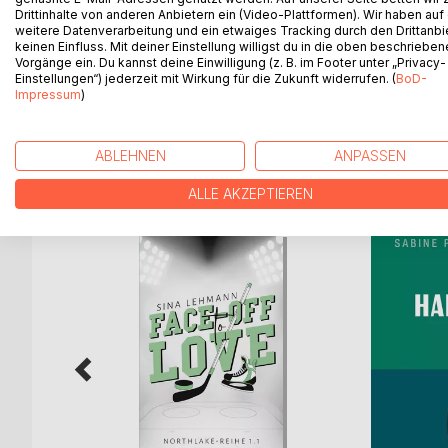
Lass mich überlegen. Was ich da geschrieben ha
Drittinhalte von anderen Anbietern ein (Video-Plattformen). Wir haben auf
weitere Datenverarbeitung und ein etwaiges Tracking durch den Drittanbi
keinen Einfluss. Mit deiner Einstellung willigst du in die oben beschriebe
Es ist einfach – ich habe alles das, was in meinem
Vorgänge ein. Du kannst deine Einwilligung (z. B. im Footer unter „Privacy-
Einstellungen“) jederzeit mit Wirkung für die Zukunft widerrufen. (
BoD-
Über die Liebe, Wunden und Verletzungen, über e
Impressum
)
ABLEHNEN
ANPASSEN
WEITERE TITEL BEI
Bo
ALLE AKZEPTIEREN