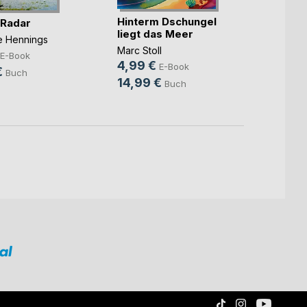
Hinterm Dschungel
Die ka
 Radar
liegt das Meer
Benjam
ne Hennings
Marc Stoll
7,99
E-Book
4,99 €
E-Book
10,9
€
Buch
14,99 €
Buch