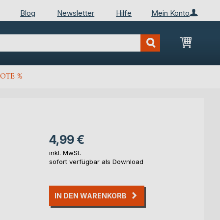
Blog
Newsletter
Hilfe
Mein Konto
Mein Wa
OTE %
4,99 €
inkl. MwSt.
sofort verfügbar als Download
IN DEN WARENKORB