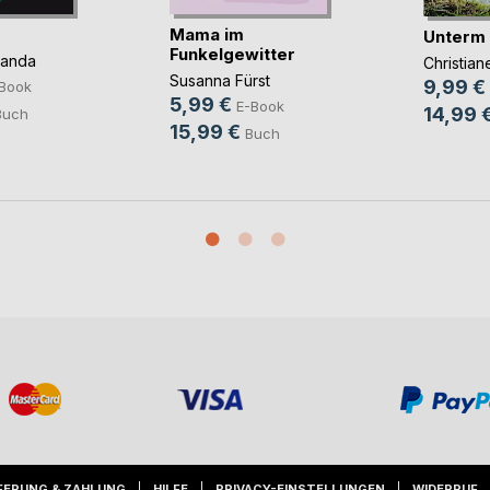
Mama im
Unterm
Funkelgewitter
panda
Christia
Susanna Fürst
9,99 €
Book
5,99 €
E-Book
14,99 
Buch
15,99 €
Buch
FERUNG & ZAHLUNG
HILFE
PRIVACY-EINSTELLUNGEN
WIDERRUF