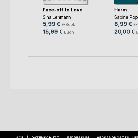
mme im
Face-off to Love
Harm
Sina Lehmann
Sabine Po
ok
5,99 €
8,99 €
E-Book
E-
h
15,99 €
20,00 €
Buch
AGB
DATENSCHUTZ
IMPRESSUM
VERSANDKOSTEN, LIE