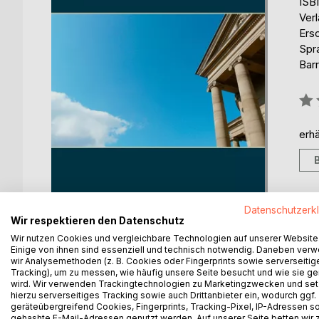
ISB
Ver
Ers
Spr
Barr
Bew
0%
erhä
Datenschutzerk
Wir respektieren den Datenschutz
Wir nutzen Cookies und vergleichbare Technologien auf unserer Website
Einige von ihnen sind essenziell und technisch notwendig. Daneben ver
wir Analysemethoden (z. B. Cookies oder Fingerprints sowie serverseitig
Tracking), um zu messen, wie häufig unsere Seite besucht und wie sie ge
wird. Wir verwenden Trackingtechnologien zu Marketingzwecken und se
BESCHREIBUNG
AUTOR/IN
PRESSES
hierzu serverseitiges Tracking sowie auch Drittanbieter ein, wodurch ggf.
geräteübergreifend Cookies, Fingerprints, Tracking-Pixel, IP-Adressen s
gehashte E-Mail-Adressen genutzt werden. Auf unserer Seite betten wir