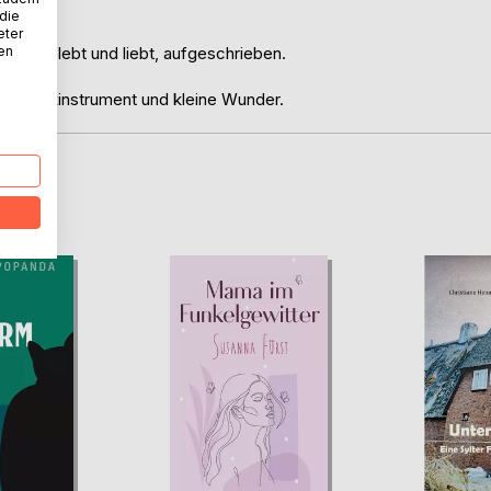
be?
 die
eter
nen
 Herzen lebt und liebt, aufgeschrieben.
in Musikinstrument und kleine Wunder.
D