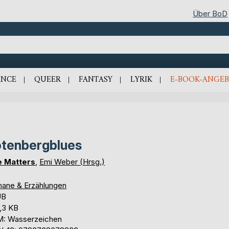
Über BoD
NCE
QUEER
FANTASY
LYRIK
E-BOOK-ANGEB
tenbergblues
e Matters
,
Emi Weber (Hrsg.)
ane & Erzählungen
UB
,3 KB
: Wasserzeichen