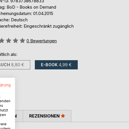
N-13: 9783738678833
lag: BoD - Books on Demand
cheinungsdatum: 01.04.2015
ache: Deutsch
ierefreiheit: Eingeschränkt zugänglich
ertung::
0
Bewertungen
ltlich als:
BUCH
8,80 €
E-BOOK
4,99 €
lärung
.
wenden
es
nutzt
tzen
TIMMEN
REZENSIONEN
owie
 zudem