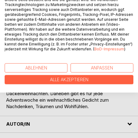
BESCHREIBUNG
Trackingtechnologien zu Marketingzwecken und setzen hierzu
serverseitiges Tracking sowie auch Drittanbieter ein, wodurch ggf.
geräteübergreifend Cookies, Fingerprints, Tracking-Pixel, IP-Adressen
sowie gehashte E-Mail-Adressen genutzt werden. Auf unserer Seite
Die schönste Geschichtenzeit im Jahr ist die Adventszeit.
betten wir zudem Drittinhalte von anderen Anbietern ein (Video-
Die Tage und Nächte werden kälter, Tee und Glühwein
Plattformen). Wir haben auf die weitere Datenverarbeitung und ein
etwaiges Tracking durch den Drittanbieter keinen Einfluss. Mit deiner
wärmen das Innere und am schönsten wird es dann, wenn
Einstellung willigst du in die oben beschriebenen Vorgänge ein. Du
Schneeflocken die Welt ruhiger machen. Rote Kerzen,
kannst deine Einwilligung (z. B. im Footer unter „Privacy-Einstellungen“)
Tannengrün begleitet durch diese wundervolle Zeit. Es ist
jederzeit mit Wirkung für die Zukunft widerrufen. (
BoD-Impressum
)
eine kurzweilige Sammlung an Weihnachtsgeschichten mit
allem, was zu Weihnachten gehört: Familie und Glaube in
Der Seemann, Hoffnung und Zuversicht in Das Mädchen
ABLEHNEN
ANPASSEN
und der Stern, ein Aufruf zur Besinnlichkeit und
ALLE AKZEPTIEREN
Nächstenliebe in Weihnachten und Schwefelhölzer und
natürlich auch Spaß und die Kunst des Vergebens in
Dackelweihnachten. Daneben gibt es für jede
Adventswoche ein weihnachtliches Gedicht zum
Nachdenken, Träumen und Wohlfühlen.
AUTOR/IN