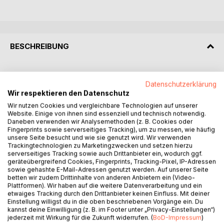
BESCHREIBUNG
Nicht jede Katze, die uns offensichtlich rot erscheint, ist
Datenschutzerklärung
Rot. Die Fellfarben Amber, Cinnamon und Rot könnten
Wir respektieren den Datenschutz
verwandt sein, aber sie sind es nicht. Genetisch gesehen
Wir nutzen Cookies und vergleichbare Technologien auf unserer
haben alle Drei einen völlig anderen Hintergrund, auch wenn
Website. Einige von ihnen sind essenziell und technisch notwendig.
sie sich optisch ähneln. Doch worin besteht der
Daneben verwenden wir Analysemethoden (z. B. Cookies oder
Unterschied?
Fingerprints sowie serverseitiges Tracking), um zu messen, wie häufig
unsere Seite besucht und wie sie genutzt wird. Wir verwenden
Trackingtechnologien zu Marketingzwecken und setzen hierzu
Von der Farbbeschreibung bis Genetik befasst sich dieses
serverseitiges Tracking sowie auch Drittanbieter ein, wodurch ggf.
Buch speziell mit der Zucht der Samtpfoten in den Farben
geräteübergreifend Cookies, Fingerprints, Tracking-Pixel, IP-Adressen
Amber, Cinnamon, Red und Schildpatt (Tortie).
sowie gehashte E-Mail-Adressen genutzt werden. Auf unserer Seite
betten wir zudem Drittinhalte von anderen Anbietern ein (Video-
Plattformen). Wir haben auf die weitere Datenverarbeitung und ein
Die Autorin Claudia Ricken züchtet seit 1985 Rassekatzen.
etwaiges Tracking durch den Drittanbieter keinen Einfluss. Mit deiner
Erfolgreich veröffentlichte sie bereits diverse Bücher zum
Einstellung willigst du in die oben beschriebenen Vorgänge ein. Du
kannst deine Einwilligung (z. B. im Footer unter „Privacy-Einstellungen“)
Thema Katzenzucht, insbesondere über die Farbgenetik
jederzeit mit Wirkung für die Zukunft widerrufen. (
BoD-Impressum
)
der Katze. Mit diesem Buch stellt sie ein weiteres Werk