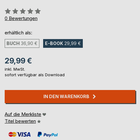
Bewertung::
0%
0
Bewertungen
erhältlich als:
BUCH
36,90 €
E-BOOK
29,99 €
29,99 €
inkl. MwSt.
sofort verfügbar als Download
IN DEN WARENKORB
Auf die Merkliste
Titel bewerten