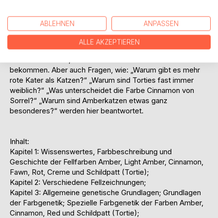
vor, welches das komplexe Thema Genetik und Vererbung
speziell der Farben Amber, Cinnamon, Red und Tortie bei
ABLEHNEN
ANPASSEN
der Katze in verständlicher Weise behandelt.
ALLE AKZEPTIEREN
Viele Fotos, Darstellungen, praxisnahe Tipps und Beispiele
helfen dem Leser, einen schnellen Einblick in die Materie zu
bekommen. Aber auch Fragen, wie: „Warum gibt es mehr
rote Kater als Katzen?“ „Warum sind Torties fast immer
weiblich?“ „Was unterscheidet die Farbe Cinnamon von
Sorrel?“ „Warum sind Amberkatzen etwas ganz
besonderes?“ werden hier beantwortet.
Inhalt:
Kapitel 1: Wissenswertes, Farbbeschreibung und
Geschichte der Fellfarben Amber, Light Amber, Cinnamon,
Fawn, Rot, Creme und Schildpatt (Tortie);
Kapitel 2: Verschiedene Fellzeichnungen;
Kapitel 3: Allgemeine genetische Grundlagen; Grundlagen
der Farbgenetik; Spezielle Farbgenetik der Farben Amber,
Cinnamon, Red und Schildpatt (Tortie);