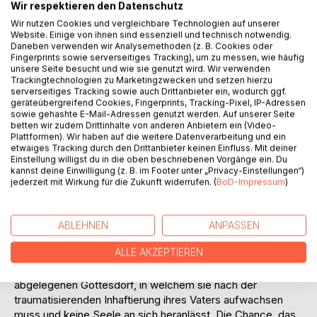
Titel bewerten
Wir respektieren den Datenschutz
Wir nutzen Cookies und vergleichbare Technologien auf unserer
Website. Einige von ihnen sind essenziell und technisch notwendig.
Daneben verwenden wir Analysemethoden (z. B. Cookies oder
Fingerprints sowie serverseitiges Tracking), um zu messen, wie häufig
unsere Seite besucht und wie sie genutzt wird. Wir verwenden
Trackingtechnologien zu Marketingzwecken und setzen hierzu
serverseitiges Tracking sowie auch Drittanbieter ein, wodurch ggf.
geräteübergreifend Cookies, Fingerprints, Tracking-Pixel, IP-Adressen
BESCHREIBUNG
sowie gehashte E-Mail-Adressen genutzt werden. Auf unserer Seite
betten wir zudem Drittinhalte von anderen Anbietern ein (Video-
Plattformen). Wir haben auf die weitere Datenverarbeitung und ein
etwaiges Tracking durch den Drittanbieter keinen Einfluss. Mit deiner
Das heutige Deutschland existiert nicht mehr. Stattdessen
Einstellung willigst du in die oben beschriebenen Vorgänge ein. Du
regiert eine sich Allianz nennende Weltregierung. Ihr
kannst deine Einwilligung (z. B. im Footer unter „Privacy-Einstellungen“)
Symbol ist ein symmetrisches, makelloses, grünes,
jederzeit mit Wirkung für die Zukunft widerrufen. (
BoD-Impressum
)
vierblättriges Kleeblatt - ein angebliches Zeichen für
Gleichberechtigung, Ordnung, Umweltschutz und Glück.
Dass der perfekte Schein trübt, deckt Rosella Red auf ihrer
ABLEHNEN
ANPASSEN
Suche nach Glück auf. Doch die Gesetzeslage erstickt
ALLE AKZEPTIEREN
offenen Aktionismus. Bleibt ihr also keine andere Wahl, als
tatenlos zuzusehen? Ihre Geschichte beginnt in einem
abgelegenen Gottesdorf, in welchem sie nach der
traumatisierenden Inhaftierung ihres Vaters aufwachsen
muss und keine Seele an sich heranlässt. Die Chance, das