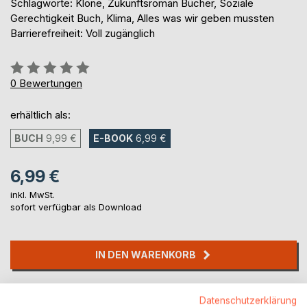
Schlagworte: Klone, Zukunftsroman Bücher, Soziale
Gerechtigkeit Buch, Klima, Alles was wir geben mussten
Barrierefreiheit: Voll zugänglich
Bewertung::
0%
0
Bewertungen
erhältlich als:
BUCH
9,99 €
E-BOOK
6,99 €
6,99 €
inkl. MwSt.
sofort verfügbar als Download
IN DEN WARENKORB
Auf die Merkliste
Datenschutzerklärung