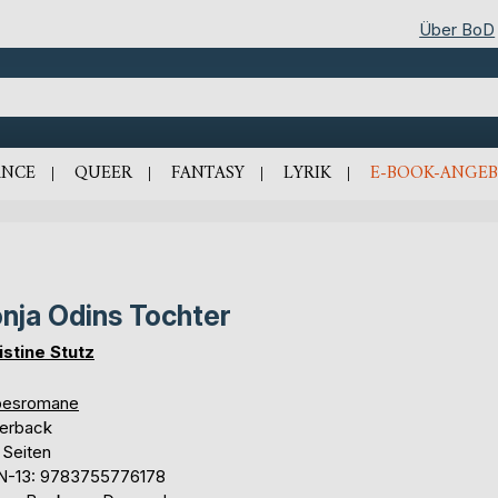
Über BoD
NCE
QUEER
FANTASY
LYRIK
E-BOOK-ANGEB
nja Odins Tochter
istine Stutz
besromane
erback
 Seiten
N-13: 9783755776178