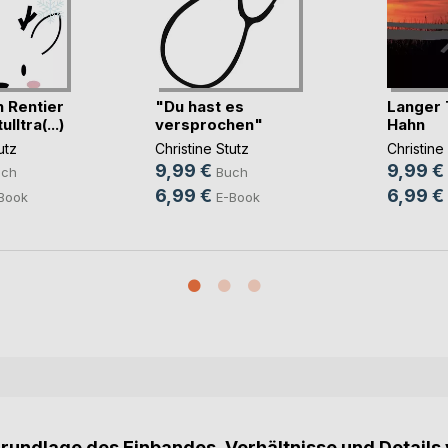
 Rentier
"Du hast es
Langer 
lltra(...)
versprochen"
Hahn
utz
Christine Stutz
Christine
9,99 €
9,99 €
uch
Buch
6,99 €
6,99 €
Book
E-Book
Grundlage des Einbandes, Verhältnisse und Details 