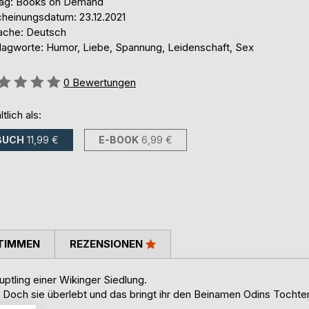
lag: Books on Demand
cheinungsdatum: 23.12.2021
ache: Deutsch
lagworte: Humor, Liebe, Spannung, Leidenschaft, Sex
ertung::
0
Bewertungen
ltlich als:
BUCH
11,99 €
E-BOOK
6,99 €
TIMMEN
REZENSIONEN
ptling einer Wikinger Siedlung.
 Doch sie überlebt und das bringt ihr den Beinamen Odins Tochte