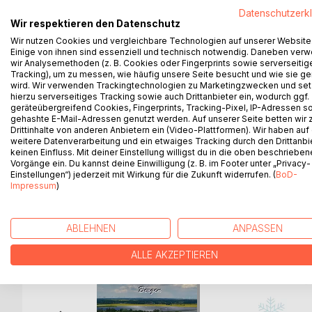
Datenschutzerk
Die Menschen in der Siedlung meiden Ronja. Nieman
Wir respektieren den Datenschutz
das Leben gerettet hat, hält zu ihr. Er ist ihr heim
Wir nutzen Cookies und vergleichbare Technologien auf unserer Website
Dann stirbt Ulme und lässt Ronja allein zurück. Gunt
Einige von ihnen sind essenziell und technisch notwendig. Daneben ver
werden.
wir Analysemethoden (z. B. Cookies oder Fingerprints sowie serverseitig
Mutig stellt sich Halver Gunther in den Weg. Er h
Tracking), um zu messen, wie häufig unsere Seite besucht und wie sie ge
wird. Wir verwenden Trackingtechnologien zu Marketingzwecken und se
beschützen.
hierzu serverseitiges Tracking sowie auch Drittanbieter ein, wodurch ggf.
Halver gelingt es, Gunther zu besiegen. Er wird Häu
geräteübergreifend Cookies, Fingerprints, Tracking-Pixel, IP-Adressen s
Halver ist nur ihr Freund, mehr empfindet er nicht 
gehashte E-Mail-Adressen genutzt werden. Auf unserer Seite betten wir
Drittinhalte von anderen Anbietern ein (Video-Plattformen). Wir haben auf
dem Mann.
weitere Datenverarbeitung und ein etwaiges Tracking durch den Drittanbi
keinen Einfluss. Mit deiner Einstellung willigst du in die oben beschriebe
Vorgänge ein. Du kannst deine Einwilligung (z. B. im Footer unter „Privacy-
Einstellungen“) jederzeit mit Wirkung für die Zukunft widerrufen. (
BoD-
Impressum
)
WEITERE TITEL BEI
Bo
ABLEHNEN
ANPASSEN
ALLE AKZEPTIEREN