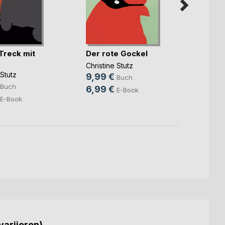
Treck mit
Der rote Gockel
Vertro
Christine Stutz
Christi
 Stutz
9,99 €
10,9
Buch
Buch
6,99 €
7,49
E-Book
E-Book
variieren)