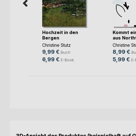
ss
Hochzeit in den
Kommt ein
ht
Bergen
aus Northtu
z
Christine Stutz
Christine St
9,99 €
8,99 €
ch
Buch
B
6,99 €
5,99 €
ok
E-Book
E-
3D-Ansicht des Produktes (beispielhaft auf 