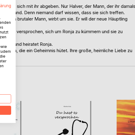
lärung
d will sich mit ihr abgeben. Nur Halver, der Mann, der ihr damal
licher Freund. Denn niemand darf wissen, dass sie sich treffen.
.
her, ein brutaler Mann, wirbt um sie. Er will der neue Häuptling
wenden
es
atte Ulme versprochen, sich um Ronja zu kümmern und sie zu
nutzt
tzen
ptling und heiratet Ronja.
owie
für Ronja, die ein Geheimnis hütet. Ihre große, heimliche Liebe zu
 zudem
 die
eter
nen
D