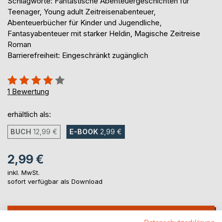
Schlagworte: Fantastische Abenteuergeschichten für
Teenager, Young adult Zeitreisenabenteuer,
Abenteuerbücher für Kinder und Jugendliche,
Fantasyabenteuer mit starker Heldin, Magische Zeitreise
Roman
Barrierefreiheit: Eingeschränkt zugänglich
Bewertung::
80%
1
Bewertung
erhältlich als:
BUCH
12,99 €
E-BOOK
2,99 €
2,99 €
inkl. MwSt.
sofort verfügbar als Download
IN DEN WARENKORB