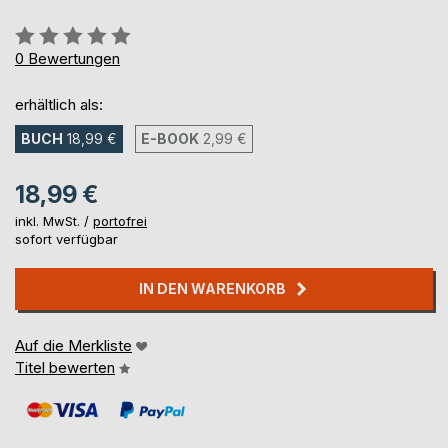
Bewertung::
0%
0
Bewertungen
erhältlich als:
BUCH
18,99 €
E-BOOK
2,99 €
18,99 €
inkl. MwSt. /
portofrei
sofort verfügbar
IN DEN WARENKORB
Auf die Merkliste
Titel bewerten