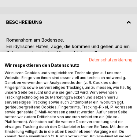
BESCHREIBUNG
Romanshorn am Bodensee.
Ein idyllischer Hafen, Züge, die kommen und gehen und ein
Geheimnis, das nicht im Wasser bleiben will.
Datenschutzerklärung
Als der Fischer Hansjörg Koller eine Leiche zwischen
Wir respektieren den Datenschutz
seinen Netzen entdeckt, gerät die kleine Stadt aus dem
Wir nutzen Cookies und vergleichbare Technologien auf unserer
Website. Einige von ihnen sind essenziell und technisch notwendig.
Gleichgewicht. Kommissar Jakob Hugentobler, müde und
Daneben verwenden wir Analysemethoden (z. B. Cookies oder
desillusioniert nach Jahrzehnten im Dienst, soll den Fall
Fingerprints sowie serverseitiges Tracking), um zu messen, wie häufig
aufklären. An seiner Seite: Clara Heberli, jung, idealistisch
unsere Seite besucht und wie sie genutzt wird. Wir verwenden
und überzeugt davon, dass Menschen mehr sind als ihre
Trackingtechnologien zu Marketingzwecken und setzen hierzu
serverseitiges Tracking sowie auch Drittanbieter ein, wodurch ggf.
Fehler.
geräteübergreifend Cookies, Fingerprints, Tracking-Pixel, IP-Adressen
sowie gehashte E-Mail-Adressen genutzt werden. Auf unserer Seite
Doch hinter den Fassaden von Romanshorn lauern Lügen,
betten wir zudem Drittinhalte von anderen Anbietern ein (Video-
Plattformen). Wir haben auf die weitere Datenverarbeitung und ein
Schulden und alte Rechnungen. Jeder schweigt und doch
etwaiges Tracking durch den Drittanbieter keinen Einfluss. Mit deiner
hat jeder etwas zu erzählen. Zwischen Pflegeheim,
Einstellung willigst du in die oben beschriebenen Vorgänge ein. Du
Hafenkneipe und verborgenen Transporten spinnt sich ein
kannst deine Einwilligung (z. B. im Footer unter „Privacy-Einstellungen“)