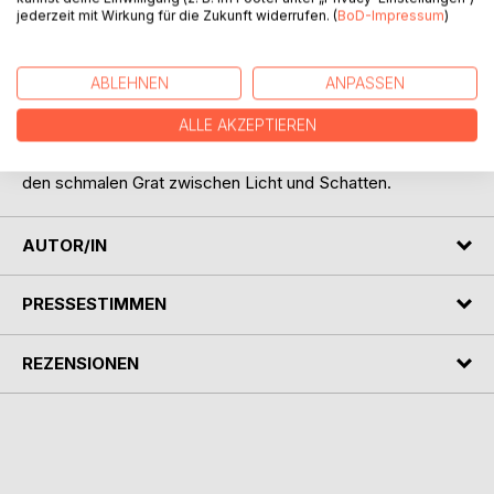
jederzeit mit Wirkung für die Zukunft widerrufen. (
BoD-Impressum
)
Netz, das immer enger wird.
Je tiefer Hugentobler und Clara graben, desto deutlicher
ABLEHNEN
ANPASSEN
zeigt sich: Dies war kein Unfall. Und die Wahrheit könnte
beide mehr kosten, als sie bereit sind zu geben.
ALLE AKZEPTIEREN
Ein fesselnder Bodensee-Krimi über Schuld, Hoffnung und
den schmalen Grat zwischen Licht und Schatten.
AUTOR/IN
PRESSESTIMMEN
REZENSIONEN