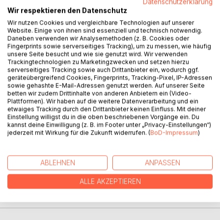
Datenschutzerklärung
Wir respektieren den Datenschutz
BESCHREIBUNG
Wir nutzen Cookies und vergleichbare Technologien auf unserer
Website. Einige von ihnen sind essenziell und technisch notwendig.
Daneben verwenden wir Analysemethoden (z. B. Cookies oder
Der zweite Band der Städte-Trilogie erschien 1896. Abbé
Fingerprints sowie serverseitiges Tracking), um zu messen, wie häufig
Pierre Froment hat ein Buch über das große Elend der
unsere Seite besucht und wie sie genutzt wird. Wir verwenden
Armen geschrieben mit Lösungsvorschlägen zur
Trackingtechnologien zu Marketingzwecken und setzen hierzu
serverseitiges Tracking sowie auch Drittanbieter ein, wodurch ggf.
Beseitigung der sozialen Ungerechtigkeiten, das die Kirche
geräteübergreifend Cookies, Fingerprints, Tracking-Pixel, IP-Adressen
als revolutionär auf den Index setzt. Dies will er in einem
sowie gehashte E-Mail-Adressen genutzt werden. Auf unserer Seite
Gespräch mit Papst Leo XIII. korrigieren. Er muß aber
betten wir zudem Drittinhalte von anderen Anbietern ein (Video-
Plattformen). Wir haben auf die weitere Datenverarbeitung und ein
erkennen, daß die Kirche zur Reform weder willens noch in
etwaiges Tracking durch den Drittanbieter keinen Einfluss. Mit deiner
der Lage ist.
Einstellung willigst du in die oben beschriebenen Vorgänge ein. Du
kannst deine Einwilligung (z. B. im Footer unter „Privacy-Einstellungen“)
jederzeit mit Wirkung für die Zukunft widerrufen. (
BoD-Impressum
)
AUTOR/IN
ABLEHNEN
ANPASSEN
PRESSESTIMMEN
ALLE AKZEPTIEREN
REZENSIONEN