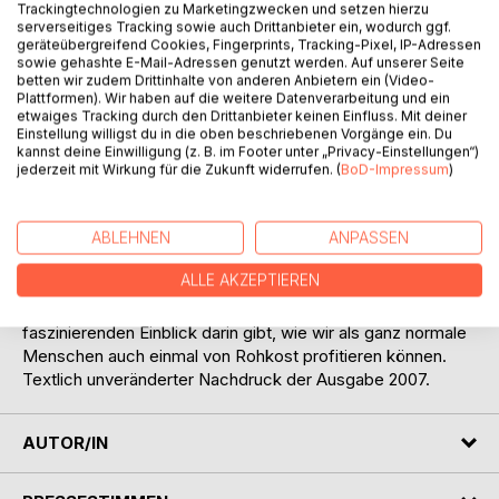
Trackingtechnologien zu Marketingzwecken und setzen hierzu
serverseitiges Tracking sowie auch Drittanbieter ein, wodurch ggf.
geräteübergreifend Cookies, Fingerprints, Tracking-Pixel, IP-Adressen
sowie gehashte E-Mail-Adressen genutzt werden. Auf unserer Seite
betten wir zudem Drittinhalte von anderen Anbietern ein (Video-
Plattformen). Wir haben auf die weitere Datenverarbeitung und ein
etwaiges Tracking durch den Drittanbieter keinen Einfluss. Mit deiner
BESCHREIBUNG
Einstellung willigst du in die oben beschriebenen Vorgänge ein. Du
kannst deine Einwilligung (z. B. im Footer unter „Privacy-Einstellungen“)
jederzeit mit Wirkung für die Zukunft widerrufen. (
BoD-Impressum
)
Was macht jemand, der gerne fasten möchte, die
Randbedingungen aber nicht erfüllen mag
(Darmentleerung)? Da bietet sich die Rohkost an. Das
ABLEHNEN
ANPASSEN
Buch enthält neben einer reichen Auswahl an Rezepten
ALLE AKZEPTIEREN
eine Einführung in "Was ist Rohkost", eine Diskussion
einiger Bücher zum Thema und ein Tagebuch, das einen
faszinierenden Einblick darin gibt, wie wir als ganz normale
Menschen auch einmal von Rohkost profitieren können.
Textlich unveränderter Nachdruck der Ausgabe 2007.
AUTOR/IN