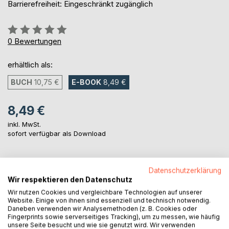
Barrierefreiheit: Eingeschränkt zugänglich
Bewertung::
0%
0
Bewertungen
erhältlich als:
BUCH
10,75 €
E-BOOK
8,49 €
8,49 €
inkl. MwSt.
sofort verfügbar als Download
IN DEN WARENKORB
Datenschutzerklärung
Wir respektieren den Datenschutz
Wir nutzen Cookies und vergleichbare Technologien auf unserer
Auf die Merkliste
Website. Einige von ihnen sind essenziell und technisch notwendig.
Daneben verwenden wir Analysemethoden (z. B. Cookies oder
Titel bewerten
Fingerprints sowie serverseitiges Tracking), um zu messen, wie häufig
unsere Seite besucht und wie sie genutzt wird. Wir verwenden