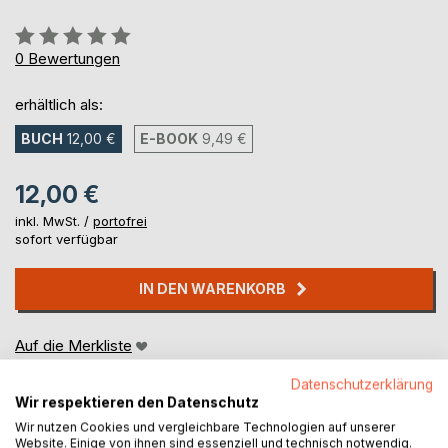
Bewertung::
0%
0
Bewertungen
erhältlich als:
BUCH
12,00 €
E-BOOK
9,49 €
12,00 €
inkl. MwSt. /
portofrei
sofort verfügbar
IN DEN WARENKORB
Auf die Merkliste
Titel bewerten
Datenschutzerklärung
Wir respektieren den Datenschutz
Wir nutzen Cookies und vergleichbare Technologien auf unserer
Website. Einige von ihnen sind essenziell und technisch notwendig.