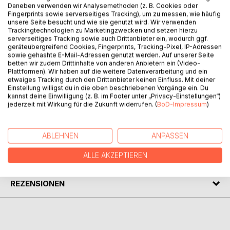
Daneben verwenden wir Analysemethoden (z. B. Cookies oder
Fingerprints sowie serverseitiges Tracking), um zu messen, wie häufig
unsere Seite besucht und wie sie genutzt wird. Wir verwenden
Trackingtechnologien zu Marketingzwecken und setzen hierzu
BESCHREIBUNG
serverseitiges Tracking sowie auch Drittanbieter ein, wodurch ggf.
geräteübergreifend Cookies, Fingerprints, Tracking-Pixel, IP-Adressen
sowie gehashte E-Mail-Adressen genutzt werden. Auf unserer Seite
betten wir zudem Drittinhalte von anderen Anbietern ein (Video-
Es handelt sich um eine lehrbuchartige Darstellung des
Plattformen). Wir haben auf die weitere Datenverarbeitung und ein
römischen Seehandelsrechts, die schwerpunktmäßig die
etwaiges Tracking durch den Drittanbieter keinen Einfluss. Mit deiner
lex Rhodia de iactu, die actio exercitoria, das foenus
Einstellung willigst du in die oben beschriebenen Vorgänge ein. Du
kannst deine Einwilligung (z. B. im Footer unter „Privacy-Einstellungen“)
nauticum und die receptum-Haftung umfasst.
jederzeit mit Wirkung für die Zukunft widerrufen. (
BoD-Impressum
)
AUTOR/IN
ABLEHNEN
ANPASSEN
ALLE AKZEPTIEREN
PRESSESTIMMEN
REZENSIONEN