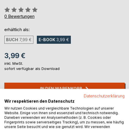
Bewertung::
0%
0
Bewertungen
erhältlich als:
BUCH
7,99 €
E-BOOK
3,99 €
3,99 €
inkl. MwSt.
sofort verfügbar als Download
IN DEN WARENKORB
Datenschutzerklärung
Wir respektieren den Datenschutz
Auf die Merkliste
Wir nutzen Cookies und vergleichbare Technologien auf unserer
Titel bewerten
Website. Einige von ihnen sind essenziell und technisch notwendig.
Daneben verwenden wir Analysemethoden (z. B. Cookies oder
Fingerprints sowie serverseitiges Tracking), um zu messen, wie häufig
unsere Seite besucht und wie sie genutzt wird. Wir verwenden