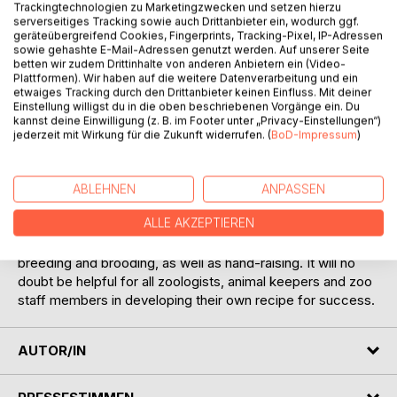
Trackingtechnologien zu Marketingzwecken und setzen hierzu
serverseitiges Tracking sowie auch Drittanbieter ein, wodurch ggf.
geräteübergreifend Cookies, Fingerprints, Tracking-Pixel, IP-Adressen
sowie gehashte E-Mail-Adressen genutzt werden. Auf unserer Seite
betten wir zudem Drittinhalte von anderen Anbietern ein (Video-
Plattformen). Wir haben auf die weitere Datenverarbeitung und ein
BESCHREIBUNG
etwaiges Tracking durch den Drittanbieter keinen Einfluss. Mit deiner
Einstellung willigst du in die oben beschriebenen Vorgänge ein. Du
kannst deine Einwilligung (z. B. im Footer unter „Privacy-Einstellungen“)
Rockhopper penguin keeping - the rocky road to success
jederzeit mit Wirkung für die Zukunft widerrufen. (
BoD-Impressum
)
This short book provides all penguin-lovers with deep
insights into the experience we gained in Rockhopper
penguin keeping at Schönbrunn Zoo. Captive breeding is
ABLEHNEN
ANPASSEN
no easy task when dealing with these birds. This report
ALLE AKZEPTIEREN
presents the advances we have made over the past 35
years and highlights the needs of our penguins, natural
breeding and brooding, as well as hand-raising. It will no
doubt be helpful for all zoologists, animal keepers and zoo
staff members in developing their own recipe for success.
AUTOR/IN