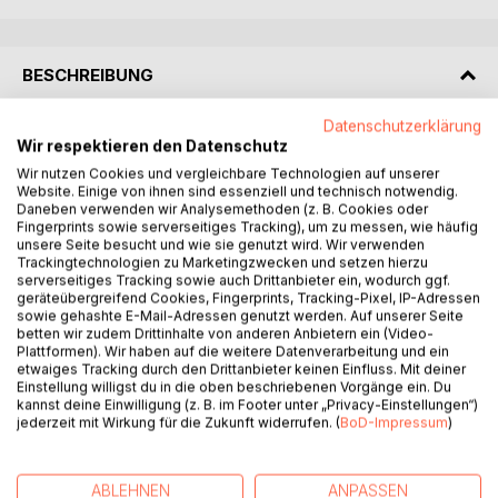
BESCHREIBUNG
Datenschutzerklärung
Wieder eine skurrile Komödie vom Autor des Jahres 2016
Wir respektieren den Datenschutz
(Planet Awards):
Wir nutzen Cookies und vergleichbare Technologien auf unserer
Eine Rockabilly-Themenhochzeit, ein 54er Chevy als
Website. Einige von ihnen sind essenziell und technisch notwendig.
Brautauto und ein Elvisimitator auf der Bühne. Dazu alte
Daneben verwenden wir Analysemethoden (z. B. Cookies oder
Fingerprints sowie serverseitiges Tracking), um zu messen, wie häufig
Schulfreunde, ein Sträfling auf Freigang und die
unsere Seite besucht und wie sie genutzt wird. Wir verwenden
zwielichtige Geldübergabe mit einer dubiosen Gestalt.
Trackingtechnologien zu Marketingzwecken und setzen hierzu
Die Hochzeit des Joe von Scharffenlow mit der schönen
serverseitiges Tracking sowie auch Drittanbieter ein, wodurch ggf.
geräteübergreifend Cookies, Fingerprints, Tracking-Pixel, IP-Adressen
Brunhilde verläuft anders als geplant. Besser, schräger,
sowie gehashte E-Mail-Adressen genutzt werden. Auf unserer Seite
lustiger ... oder um es mit den Worten des Bräutigams zu
betten wir zudem Drittinhalte von anderen Anbietern ein (Video-
sagen:
Plattformen). Wir haben auf die weitere Datenverarbeitung und ein
etwaiges Tracking durch den Drittanbieter keinen Einfluss. Mit deiner
»Ihr habt alle ein Rad ab, aber trotzdem: bestes
Einstellung willigst du in die oben beschriebenen Vorgänge ein. Du
Hochzeitsgeschenk aller Zeiten!«
kannst deine Einwilligung (z. B. im Footer unter „Privacy-Einstellungen“)
jederzeit mit Wirkung für die Zukunft widerrufen. (
BoD-Impressum
)
»Lebensnahe Charaktere treffen auf einer
außergewöhnlichen Hochzeit zusammen. Ein
Hochgenuss.« (Bücherelefant)
ABLEHNEN
ANPASSEN