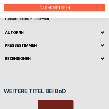
ALLE AKZEPTIEREN
»Rockabilly Wedding, eine Hochzeit, wie sie
geheimnisvoller, skurriler und lustiger nicht sein kann.«
(Unsere kleine Bücherwelt)
AUTOR/IN
PRESSESTIMMEN
REZENSIONEN
WEITERE TITEL BEI
BoD