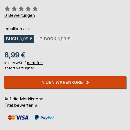
Bewertung::
0%
0
Bewertungen
erhältlich als:
BUCH
8,99 €
E-BOOK
3,99 €
8,99 €
inkl. MwSt. /
portofrei
sofort verfügbar
IN DEN WARENKORB
Auf die Merkliste
Titel bewerten