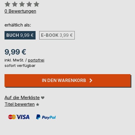
Bewertung::
0%
0
Bewertungen
erhältlich als:
BUCH
9,99 €
E-BOOK
3,99 €
9,99 €
inkl. MwSt. /
portofrei
sofort verfügbar
IN DEN WARENKORB
Auf die Merkliste
Titel bewerten