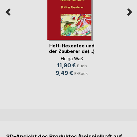
Hetti Hexenfee und
der Zauberer de(...)
Helga Wäß
11,90 €
Buch
9,49 €
E-Book
3D-Ansicht des Produktes (beispielhaft auf