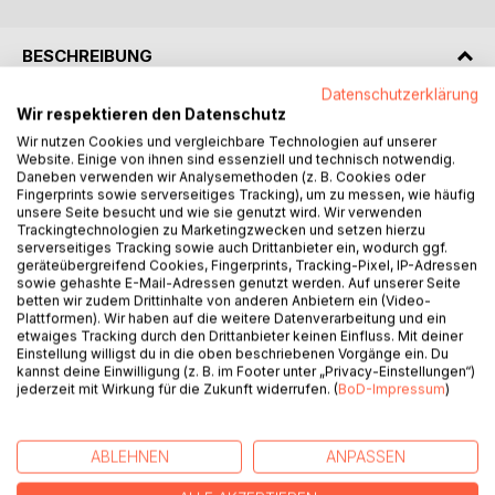
BESCHREIBUNG
Datenschutzerklärung
Wir respektieren den Datenschutz
Wer ist Roberto?
Wir nutzen Cookies und vergleichbare Technologien auf unserer
Website. Einige von ihnen sind essenziell und technisch notwendig.
Roberto ist ein lebendiges Kuscheltier: eine Schildkröte.
Daneben verwenden wir Analysemethoden (z. B. Cookies oder
Sie lebt bei Andreas, den alle nur Andi nennen, und seiner
Fingerprints sowie serverseitiges Tracking), um zu messen, wie häufig
Schwester in München.
unsere Seite besucht und wie sie genutzt wird. Wir verwenden
Trackingtechnologien zu Marketingzwecken und setzen hierzu
serverseitiges Tracking sowie auch Drittanbieter ein, wodurch ggf.
"Als Andreas am Morgen die Augen öffnet, sitzt ein kleines
geräteübergreifend Cookies, Fingerprints, Tracking-Pixel, IP-Adressen
Stofftier auf seinem Kopfkissen. Es ist grün. Grüner Kopf,
sowie gehashte E-Mail-Adressen genutzt werden. Auf unserer Seite
betten wir zudem Drittinhalte von anderen Anbietern ein (Video-
grüne Beine und ein grüner Panzer auf dem Rücken: eine
Plattformen). Wir haben auf die weitere Datenverarbeitung und ein
Schildkröte. Sie ist einfach da. Sie lächelt. Und: sie spricht."
etwaiges Tracking durch den Drittanbieter keinen Einfluss. Mit deiner
Einstellung willigst du in die oben beschriebenen Vorgänge ein. Du
kannst deine Einwilligung (z. B. im Footer unter „Privacy-Einstellungen“)
Gemeinsam erleben sie lustige Abenteuergeschichten in
jederzeit mit Wirkung für die Zukunft widerrufen. (
BoD-Impressum
)
München:
Im Tierpark ist Roberto plötzlich verschwunden, ein
ABLEHNEN
ANPASSEN
gemaltes Unterwasserbild fängt an zu leben und eine echte
Echse landet im Kochtopf. Andi malt einen Urlaub und