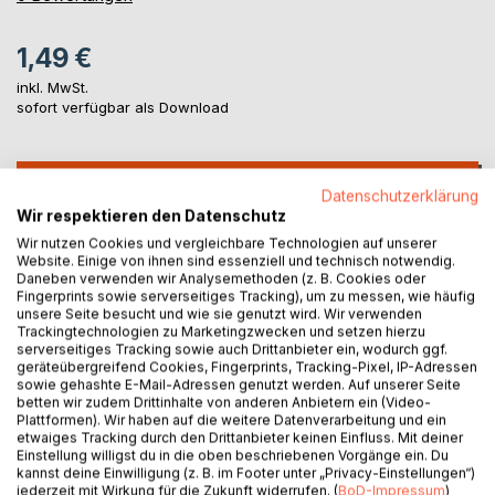
1,49 €
inkl. MwSt.
sofort verfügbar als Download
IN DEN WARENKORB
Datenschutzerklärung
Wir respektieren den Datenschutz
Wir nutzen Cookies und vergleichbare Technologien auf unserer
Auf die Merkliste
Website. Einige von ihnen sind essenziell und technisch notwendig.
Titel bewerten
Daneben verwenden wir Analysemethoden (z. B. Cookies oder
Fingerprints sowie serverseitiges Tracking), um zu messen, wie häufig
unsere Seite besucht und wie sie genutzt wird. Wir verwenden
Trackingtechnologien zu Marketingzwecken und setzen hierzu
serverseitiges Tracking sowie auch Drittanbieter ein, wodurch ggf.
geräteübergreifend Cookies, Fingerprints, Tracking-Pixel, IP-Adressen
sowie gehashte E-Mail-Adressen genutzt werden. Auf unserer Seite
betten wir zudem Drittinhalte von anderen Anbietern ein (Video-
Plattformen). Wir haben auf die weitere Datenverarbeitung und ein
etwaiges Tracking durch den Drittanbieter keinen Einfluss. Mit deiner
BESCHREIBUNG
Einstellung willigst du in die oben beschriebenen Vorgänge ein. Du
kannst deine Einwilligung (z. B. im Footer unter „Privacy-Einstellungen“)
jederzeit mit Wirkung für die Zukunft widerrufen. (
BoD-Impressum
)