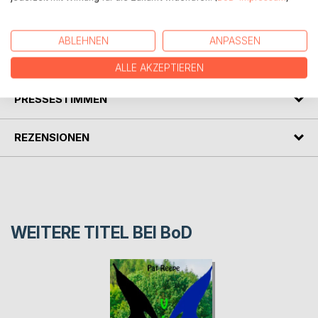
Der kleine Fuchs Robby wartet sehnsüchtig auf seinen
Geburtstag. Denn er hat einen riesigen Wunsch...
ABLEHNEN
ANPASSEN
AUTOR/IN
ALLE AKZEPTIEREN
PRESSESTIMMEN
REZENSIONEN
WEITERE TITEL BEI
BoD