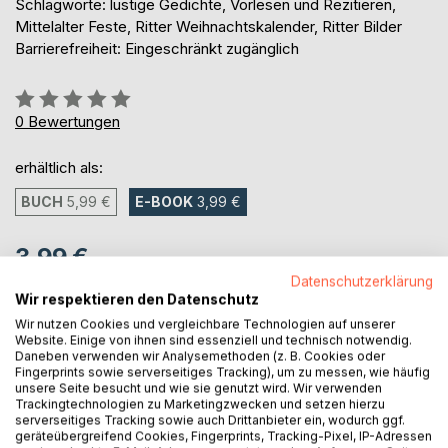
Schlagworte: lustige Gedichte, Vorlesen und Rezitieren,
Mittelalter Feste, Ritter Weihnachtskalender, Ritter Bilder
Barrierefreiheit: Eingeschränkt zugänglich
Bewertung::
0%
0
Bewertungen
erhältlich als:
BUCH
5,99 €
E-BOOK
3,99 €
3,99 €
Datenschutzerklärung
inkl. MwSt.
Wir respektieren den Datenschutz
sofort verfügbar als Download
Wir nutzen Cookies und vergleichbare Technologien auf unserer
Website. Einige von ihnen sind essenziell und technisch notwendig.
Daneben verwenden wir Analysemethoden (z. B. Cookies oder
IN DEN WARENKORB
Fingerprints sowie serverseitiges Tracking), um zu messen, wie häufig
unsere Seite besucht und wie sie genutzt wird. Wir verwenden
Trackingtechnologien zu Marketingzwecken und setzen hierzu
serverseitiges Tracking sowie auch Drittanbieter ein, wodurch ggf.
Auf die Merkliste
geräteübergreifend Cookies, Fingerprints, Tracking-Pixel, IP-Adressen