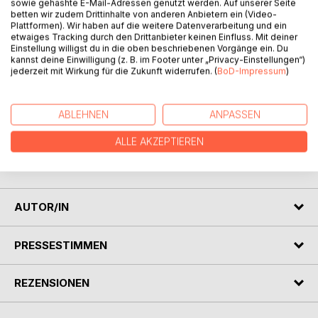
Titel bewerten
sowie gehashte E-Mail-Adressen genutzt werden. Auf unserer Seite
betten wir zudem Drittinhalte von anderen Anbietern ein (Video-
Plattformen). Wir haben auf die weitere Datenverarbeitung und ein
etwaiges Tracking durch den Drittanbieter keinen Einfluss. Mit deiner
Einstellung willigst du in die oben beschriebenen Vorgänge ein. Du
kannst deine Einwilligung (z. B. im Footer unter „Privacy-Einstellungen“)
jederzeit mit Wirkung für die Zukunft widerrufen. (
BoD-Impressum
)
BESCHREIBUNG
ABLEHNEN
ANPASSEN
ALLE AKZEPTIEREN
Ein paar lustige, aber auch nachdenkliche Gedichte über
das Leben eines Rittersmannes.
AUTOR/IN
PRESSESTIMMEN
REZENSIONEN