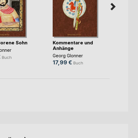
lorene Sohn
Kommentare und
Das G
Anhänge
onner
Georg 
Georg Glonner
€
15,9
Buch
17,99 €
Buch