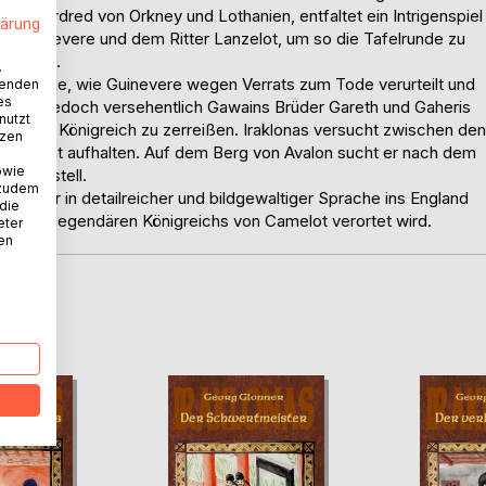
n, Mordred von Orkney und Lothanien, entfaltet ein Intrigenspiel
lärung
n Guinevere und dem Ritter Lanzelot, um so die Tafelrunde zu
ewinnen.
.
unde Zeuge, wie Guinevere wegen Verrats zum Tode verurteilt und
wenden
es
 dabei jedoch versehentlich Gawains Brüder Gareth und Gaheris
nutzt
oht das Königreich zu zerreißen. Iraklonas versucht zwischen den
tzen
gnis nicht aufhalten. Auf dem Berg von Avalon sucht er nach dem
owie
St. Austell.
 zudem
en Leser in detailreicher und bildgewaltiger Sprache ins England
 die
ang des legendären Königreichs von Camelot verortet wird.
eter
nen
D