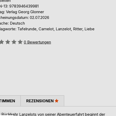
Seiten
N-13: 9783946439981
lag: Verlag Georg Glonner
cheinungsdatum: 02.07.2026
ache: Deutsch
agworte: Tafelrunde, Camelot, Lanzelot, Ritter, Liebe
ertung::
0
Bewertungen
TIMMEN
REZENSIONEN
 Rückkehr Lanzelots von seiner Abenteuerfahrt beginnt der