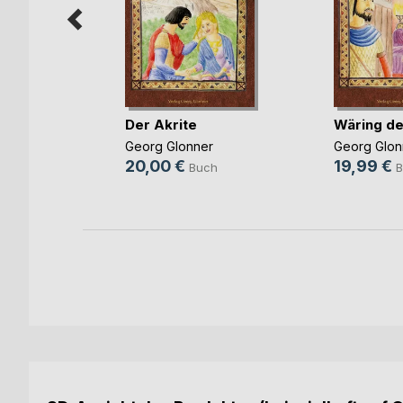
d
Der Akrite
Wäring de
n
Georg Glonner
Georg Glon
r
20,00 €
19,99 €
Buch
B
ch