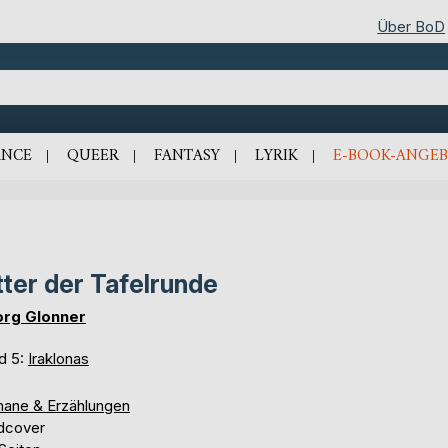
Über BoD
NCE
QUEER
FANTASY
LYRIK
E-BOOK-ANGEB
tter der Tafelrunde
rg Glonner
d 5:
Iraklonas
ane & Erzählungen
dcover