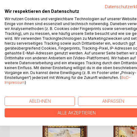
Niedergang Camelots. König Artus' unehelicher Soh
Datenschutzerk
um die heimliche Liebesbeziehung zwischen Königi
Wir respektieren den Datenschutz
entzweien und selbst die Krone von Camelot zu g
Wir nutzen Cookies und vergleichbare Technologien auf unserer Website
Yong Gan-de Iraklonas wird als Ritter der Tafelr
Einige von ihnen sind essenziell und technisch notwendig. Daneben ver
wir Analysemethoden (z. B. Cookies oder Fingerprints sowie serverseitig
durch Lanzelot vom Scheiterhaufen gerettet wird,
Tracking), um zu messen, wie häufig unsere Seite besucht und wie sie ge
tötet. Die Fehde zwischen Lanzelot und Gawain dr
wird. Wir verwenden Trackingtechnologien zu Marketingzwecken und se
Kontrahenten zu vermitteln, kann aber das Verhän
hierzu serverseitiges Tracking sowie auch Drittanbieter ein, wodurch ggf.
geräteübergreifend Cookies, Fingerprints, Tracking-Pixel, IP-Adressen s
Heiligen Gral und kämpft auf dem Schlachtfeld von 
gehashte E-Mail-Adressen genutzt werden. Auf unserer Seite betten wir
Auch der fünfte Teil der Iraklonas-Saga entführt d
Drittinhalte von anderen Anbietern ein (Video-Plattformen). Wir haben auf
des 9. Jahrhunderts, in dem der tragische Unterg
weitere Datenverarbeitung und ein etwaiges Tracking durch den Drittanbi
keinen Einfluss. Mit deiner Einstellung willigst du in die oben beschriebe
Vorgänge ein. Du kannst deine Einwilligung (z. B. im Footer unter „Privacy-
Einstellungen“) jederzeit mit Wirkung für die Zukunft widerrufen. (
BoD-
Impressum
)
WEITERE TITEL BEI
Bo
ABLEHNEN
ANPASSEN
ALLE AKZEPTIEREN