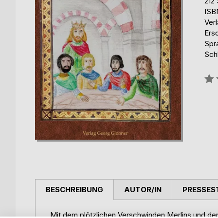
212 
ISB
Ver
Ers
Spr
Schl
Bew
0%
BESCHREIBUNG
AUTOR/IN
PRESSES
Mit dem plötzlichen Verschwinden Merlins und der