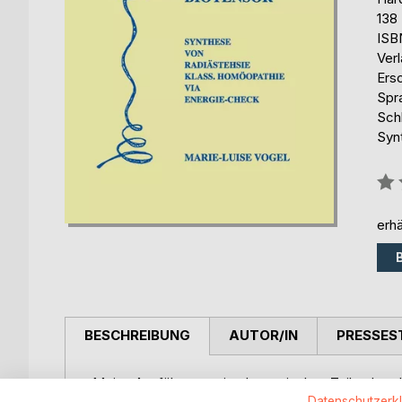
138
ISB
Ver
Ers
Spr
Sch
Syn
Bew
0%
erhä
BESCHREIBUNG
AUTOR/IN
PRESSES
Meine Ausführungen im theoretischen Teil geben
ermöglichen für das "Richtige Greifen und Begreif
Datenschutzerk