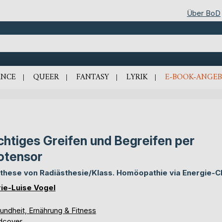
Über BoD
NCE
QUEER
FANTASY
LYRIK
E-BOOK-ANGEB
chtiges Greifen und Begreifen per
otensor
these von Radiästhesie/Klass. Homöopathie via Energie-
ie-Luise Vogel
undheit, Ernährung & Fitness
dcover