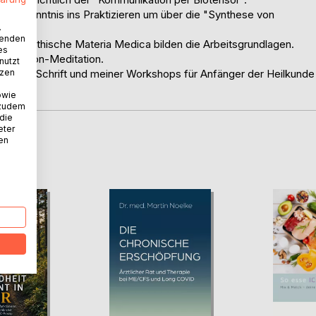
 die Kenntnis ins Praktizieren um über die "Synthese von
.
tur."
wenden
möopathische Materia Medica bilden die Arbeitsgrundlagen.
es
 Papillon-Meditation.
nutzt
tzen
 meiner Schrift und meiner Workshops für Anfänger der Heilkunde
owie
 zudem
 die
eter
nen
D