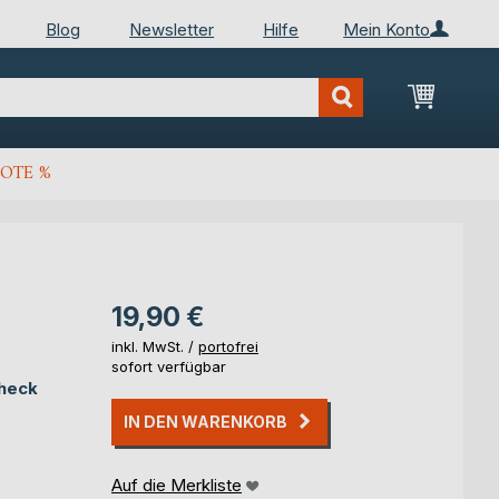
Blog
Newsletter
Hilfe
Mein Konto
Mein Wa
OTE %
19,90 €
inkl. MwSt. /
portofrei
sofort verfügbar
Check
IN DEN WARENKORB
Auf die Merkliste