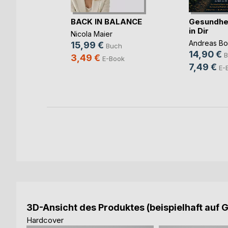
äkkeet
BACK IN BALANCE
Gesundhei
in Dir
Nicola Maier
Andreas Bo
15,99 €
ch
Buch
14,90 €
B
3,49 €
ook
E-Book
7,49 €
E-
3D-Ansicht des Produktes (beispielhaft auf 
Hardcover