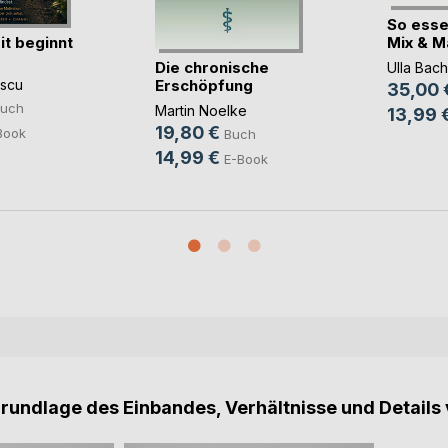
So esse
t beginnt
Mix & Mat
Die chronische
Ulla Bach
Erschöpfung
scu
35,00 
uch
Martin Noelke
13,99 
19,80 €
Book
Buch
14,99 €
E-Book
Grundlage des Einbandes, Verhältnisse und Details 