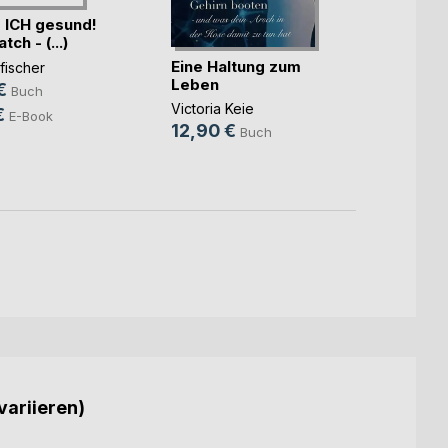
 ICH gesund!
ch - (...)
Eine Haltung zum
Wenn a
fischer
Leben
ist al
€
Buch
Victoria Keie
Rosa 
€
E-Book
12,90 €
24,9
Buch
18,9
variieren)