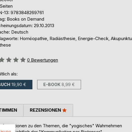
 Seiten
N-13: 9783848269761
lag: Books on Demand
cheinungsdatum: 29.10.2013
ache: Deutsch
lagworte: Homöopathie, Radiästhesie, Energie-Check, Akupunktu
these
ertung::
0
Bewertungen
ltlich als:
BUCH
19,90 €
E-BOOK
8,99 €
TIMMEN
REZENSIONEN
 Informationen zu den Themen, die "yogisches" Wahrnehmen
en" hinsichtlich der "Kommunikation per Biotensor".
lärung