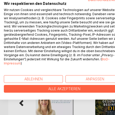
Wir respektieren den Datenschutz
In der Abhandlung zum "Energie-Check" setzt sich
Wir nutzen Cookies und vergleichbare Technologien auf unserer Website
Radiästhesie und Klass. Homöopathie incl. Akupunk
Einige von ihnen sind essenziell und technisch notwendig. Daneben ver
Medizinisches Schemata, Akupunktur-Tabellen, Ho
wir Analysemethoden (z. B. Cookies oder Fingerprints sowie serverseitig
Buchempfehlungen folgen im Anhang nebst meiner
Tracking), um zu messen, wie häufig unsere Seite besucht und wie sie ge
wird. Wir verwenden Trackingtechnologien zu Marketingzwecken und se
Neues zu wagen oder zu integrieren ist das Motiv
hierzu serverseitiges Tracking sowie auch Drittanbieter ein, wodurch ggf.
sowie interessierte Heilkundler.
geräteübergreifend Cookies, Fingerprints, Tracking-Pixel, IP-Adressen s
gehashte E-Mail-Adressen genutzt werden. Auf unserer Seite betten wir
Drittinhalte von anderen Anbietern ein (Video-Plattformen). Wir haben auf
weitere Datenverarbeitung und ein etwaiges Tracking durch den Drittanbi
keinen Einfluss. Mit deiner Einstellung willigst du in die oben beschriebe
WEITERE TITEL BEI
Bo
Vorgänge ein. Du kannst deine Einwilligung (z. B. im Footer unter „Privacy-
Einstellungen“) jederzeit mit Wirkung für die Zukunft widerrufen. (
BoD-
Impressum
)
ABLEHNEN
ANPASSEN
ALLE AKZEPTIEREN