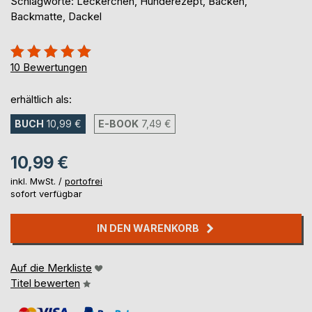
Schlagworte: Leckerchen, Hunderezept, Backen,
Backmatte, Dackel
Bewertung::
100%
10
Bewertungen
erhältlich als:
BUCH
10,99 €
E-BOOK
7,49 €
10,99 €
inkl. MwSt. /
portofrei
sofort verfügbar
IN DEN WARENKORB
Auf die Merkliste
Titel bewerten