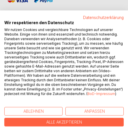
Datenschutzerklärung
Wir respektieren den Datenschutz
Wir nutzen Cookies und vergleichbare Technologien auf unserer
BESCHREIBUNG
Website. Einige von ihnen sind essenziell und technisch notwendig.
Daneben verwenden wir Analysemethoden (z. B. Cookies oder
Fingerprints sowie serverseitiges Tracking), um zu messen, wie häufig
Wieso Hundeleckerchen und Co selber machen, wenn man
unsere Seite besucht und wie sie genutzt wird. Wir verwenden
Trackingtechnologien zu Marketingzwecken und setzen hierzu
doch auch ganz leicht ins Regal greifen kann?
serverseitiges Tracking sowie auch Drittanbieter ein, wodurch ggf.
Ganz einfach: Es macht nicht nur Spaß, man hat auch den
geräteübergreifend Cookies, Fingerprints, Tracking-Pixel, IP-Adressen
Vorteil genau zu wissen, was denn nun für Zutaten in den
sowie gehashte E-Mail-Adressen genutzt werden. Auf unserer Seite
betten wir zudem Drittinhalte von anderen Anbietern ein (Video-
Hundedelikatessen drin sind.
Plattformen). Wir haben auf die weitere Datenverarbeitung und ein
etwaiges Tracking durch den Drittanbieter keinen Einfluss. Mit deiner
Deshalb haben wir, die Hotzenplotzbande, unserem
Einstellung willigst du in die oben beschriebenen Vorgänge ein. Du
kannst deine Einwilligung (z. B. im Footer unter „Privacy-Einstellungen“)
Frauchen ins Gewissen geredet, damit sie unsere
jederzeit mit Wirkung für die Zukunft widerrufen. (
BoD-Impressum
)
absoluten Lieblingsschmackofatzitäten für Euch mal
zusammenfasst.
Damit es nicht zu langweilig wird, gibt es obendrein ein paar
ABLEHNEN
ANPASSEN
Geschichten aus Hotzihausen
ALLE AKZEPTIEREN