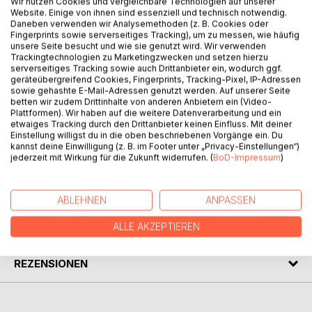
Wir nutzen Cookies und vergleichbare Technologien auf unserer
Website. Einige von ihnen sind essenziell und technisch notwendig.
Es war noch früh als Kommissar Rex Jordan einen Anruf
Daneben verwenden wir Analysemethoden (z. B. Cookies oder
seiner Kollegin erhielt. Im friedlichsten Viertel der Stadt
Fingerprints sowie serverseitiges Tracking), um zu messen, wie häufig
wurde tatsächlich ein Rentner kaltblütig erschlagen. Der
unsere Seite besucht und wie sie genutzt wird. Wir verwenden
Trackingtechnologien zu Marketingzwecken und setzen hierzu
Täter hinterließ keinerlei verwertbare Spuren. Schlimmer
serverseitiges Tracking sowie auch Drittanbieter ein, wodurch ggf.
noch, denn das Opfer war der Polizei gut bekannt als
geräteübergreifend Cookies, Fingerprints, Tracking-Pixel, IP-Adressen
streitsüchtiger alter Mann. Die einzigen verwertbaren
sowie gehashte E-Mail-Adressen genutzt werden. Auf unserer Seite
betten wir zudem Drittinhalte von anderen Anbietern ein (Video-
Hinweise versteckten sich in den Zeugenaussagen der
Plattformen). Wir haben auf die weitere Datenverarbeitung und ein
Bewohner dieser einst so hochangesehenen Straße. Ob
etwaiges Tracking durch den Drittanbieter keinen Einfluss. Mit deiner
die Kommissaren Rex Jordan und Lana Deier den Fall lösen
Einstellung willigst du in die oben beschriebenen Vorgänge ein. Du
kannst deine Einwilligung (z. B. im Footer unter „Privacy-Einstellungen“)
und diesen mysteriösen Mord aufzuklären können?
jederzeit mit Wirkung für die Zukunft widerrufen. (
BoD-Impressum
)
AUTOR/IN
ABLEHNEN
ANPASSEN
PRESSESTIMMEN
ALLE AKZEPTIEREN
REZENSIONEN